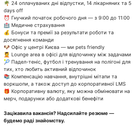
🌴 24 оплачуваних дні відпустки, 14 лікарняних та 5
days off
⏰ Гнучкий початок робочого дня — з 9:00 до 11:00
🏥 Медичне страхування
💰 Бонуси та премії за результати роботи та
досягнення команди
🐶 Офіс у центрі Києва — ми pets friendly
💆 Lounge area в офісі для відпочинку між задачами
🎾 Падел-теніс, футбол і тренування на полігоні для
тих, хто любить активний відпочинок
📚 Компенсацію навчання, внутрішні мітапи та
воркшопи, а також доступ до корпоративної LMS
🎁 Корпоративну валюту, яку можна обмінювати на
мерч, подарунки або додаткові бенефіти
Зацікавила вакансія? Надсилайте резюме —
будемо раді знайомству.