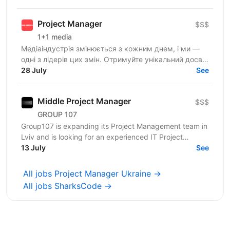
Project Manager
$$$
1+1 media
Медіаіндустрія змінюється з кожним днем, і ми —
одні з лідерів цих змін. Отримуйте унікальний досвід
роботи в компанії професіоналів, які встановлюють...
28 July
See
Middle Project Manager
$$$
GROUP 107
Group107 is expanding its Project Management team in
Lviv and is looking for an experienced IT Project
Manager to lead a diverse portfolio of client...
13 July
See
All jobs Project Manager Ukraine →
All jobs SharksCode →