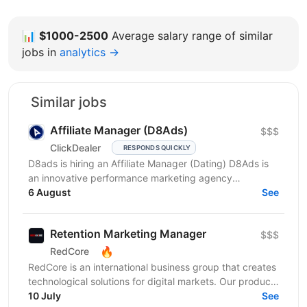
📊
$1000-2500
Average salary range of similar
jobs in
analytics →
Similar jobs
Affiliate Manager (D8Ads)
$$$
ClickDealer
RESPONDS QUICKLY
D8ads is hiring an Affiliate Manager (Dating) D8Ads is
an innovative performance marketing agency
dedicated exclusively to the dating vertical. Born
6 August
See
from...
Retention Marketing Manager
$$$
🔥
RedCore
RedCore is an international business group that creates
technological solutions for digital markets. Our products
and services cover fintech, marketing,...
10 July
See