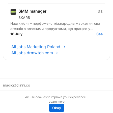
SMM manager
$$
SKARB
Наш клієнт – перфоменс міжнародна маркетингова
агенція з власними продуктами, що працює у
вертикалі health-продуктів. Шукаємо в команду
16 July
See
SMM-спеціаліста, ...
All jobs Marketing Poland →
All jobs drmwtch.com →
magic@djinni.co
Terms of Use
We use cookies to improve your experience.
Suggest an idea
Learn more
Remote tech jobs in Europe
Okay