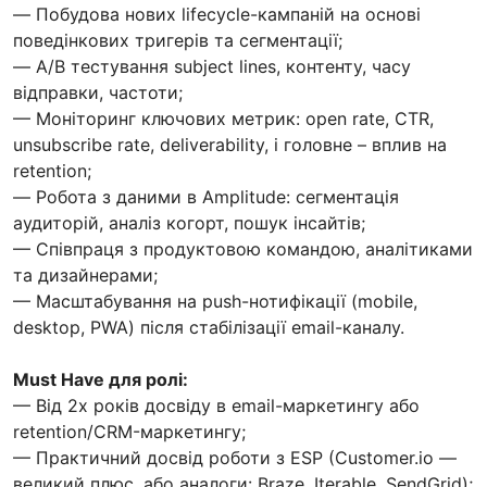
— Побудова нових lifecycle-кампаній на основі
поведінкових тригерів та сегментації;
— A/B тестування subject lines, контенту, часу
відправки, частоти;
— Моніторинг ключових метрик: open rate, CTR,
unsubscribe rate, deliverability, і головне – вплив на
retention;
— Робота з даними в Amplitude: сегментація
аудиторій, аналіз когорт, пошук інсайтів;
— Співпраця з продуктовою командою, аналітиками
та дизайнерами;
— Масштабування на push-нотифікації (mobile,
desktop, PWA) після стабілізації email-каналу.
Must Have для ролі:
— Від 2х років досвіду в email-маркетингу або
retention/CRM-маркетингу;
— Практичний досвід роботи з ESP (Customer.io —
великий плюс, або аналоги: Braze, Iterable, SendGrid);