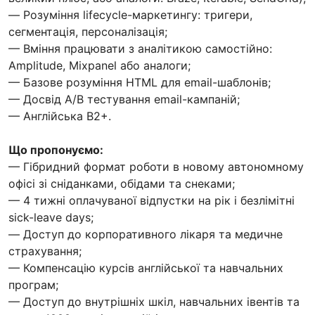
— Розуміння lifecycle-маркетингу: тригери,
сегментація, персоналізація;
— Вміння працювати з аналітикою самостійно:
Amplitude, Mixpanel або аналоги;
— Базове розуміння HTML для email-шаблонів;
— Досвід A/B тестування email-кампаній;
— Англійська B2+.
Що пропонуємо:
— Гібридний формат роботи в новому автономному
офісі зі сніданками, обідами та снеками;
— 4 тижні оплачуваної відпустки на рік і безлімітні
sick-leave days;
— Доступ до корпоративного лікаря та медичне
страхування;
— Компенсацію курсів англійської та навчальних
програм;
— Доступ до внутрішніх шкіл, навчальних івентів та