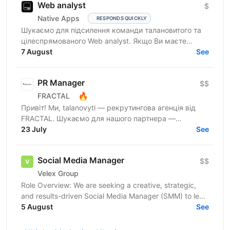
Web analyst
$
Native Apps
RESPONDS QUICKLY
Шукаємо для підсилення команди талановитого та
цілеспрямованого Web analyst. Якщо Ви маєте
глибокі знання в діджитал аналітиці, прагнете
7 August
See
професійного...
PR Manager
$$
🔥
FRACTAL
Привіт! Ми, talanovyti — рекрутингова агенція від
FRACTAL. Шукаємо для нашого партнера —
найбільшої інвестспільноти України, УкрІнвестКлубу
23 July
See
(579 000+...
Social Media Manager
$$
Velex Group
Role Overview: ​We are seeking a creative, strategic,
and results-driven Social Media Manager (SMM) to lead
our social media presence and strengthen our...
5 August
See