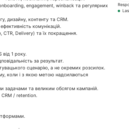
Respo
onboarding, engagement, winback та регулярних
Las
у, дизайну, контенту та CRM.
 ефективність комунікацій.
, CTR, Delivery) та їх покращення.
 від 1 року.
дповідальність за результат.
тувацького сценарію, а не окремих розсилок.
ому, коли і з якою метою надсилаються
ми задачами та великим обсягом кампаній.
CRM / retention.
атформами.