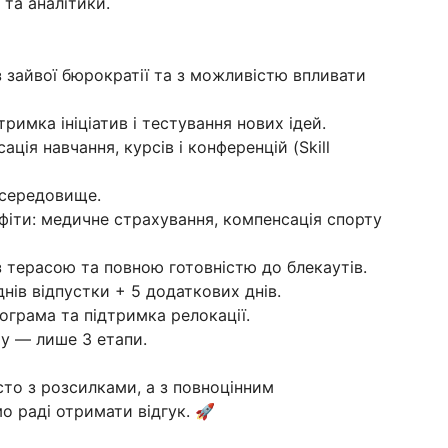
 та аналітики.
 зайвої бюрократії та з можливістю впливати
римка ініціатив і тестування нових ідей.
ія навчання, курсів і конференцій (Skill
 середовище.
фіти: медичне страхування, компенсація спорту
з терасою та повною готовністю до блекаутів.
днів відпустки + 5 додаткових днів.
ограма та підтримка релокації.
у — лише 3 етапи.
то з розсилками, а з повноцінним
 раді отримати відгук. 🚀