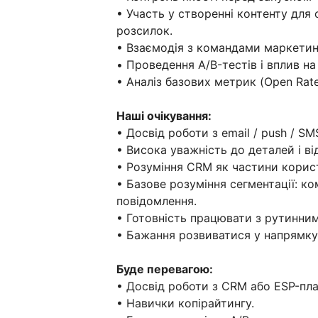
• Участь у створенні контенту для 
розсилок.
• Взаємодія з командами маркетинг
• Проведення A/B-тестів і вплив на
• Аналіз базових метрик (Open Rate
Наші очікування:
• Досвід роботи з email / push / SMS
• Висока уважність до деталей і ві
• Розуміння CRM як частини корис
• Базове розуміння сегментації: к
повідомлення.
• Готовність працювати з рутинни
• Бажання розвиватися у напрямку 
Буде перевагою:
• Досвід роботи з CRM або ESP-пл
• Навички копірайтингу.