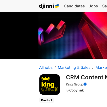
Candidates
Jobs
Sa
All jobs
Marketing & Sales
Marke
CRM Content M
King Group
Copy link
Product