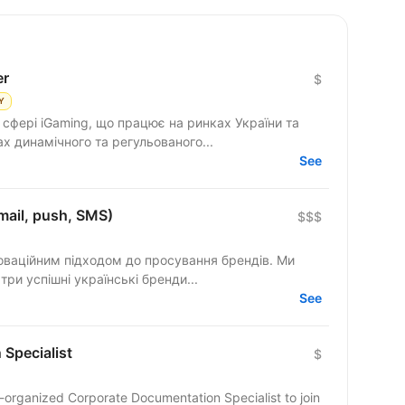
er
$
Y
 сфері iGaming, що працює на ринках України та
х динамічного та регульованого...
See
ail, push, SMS)
$$$
новаційним підходом до просування брендів. Ми
ри успішні українські бренди...
See
Specialist
$
l-organized Corporate Documentation Specialist to join