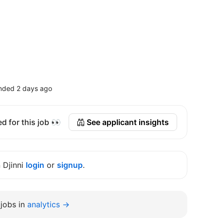
nded 2 days ago
d for this job 👀
See applicant insights
n Djinni
login
or
signup
.
jobs in
analytics →