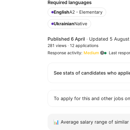
Required languages
English
A2 - Elementary
Ukrainian
Native
Published 6 April
·
Updated 5 August
281 views
·
12 applications
Response activity:
Medium
Last respo
See stats of candidates who applie
To apply for this and other jobs o
📊
Average salary range of similar 