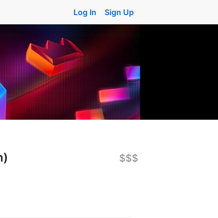
Log In
Sign Up
h)
$$$