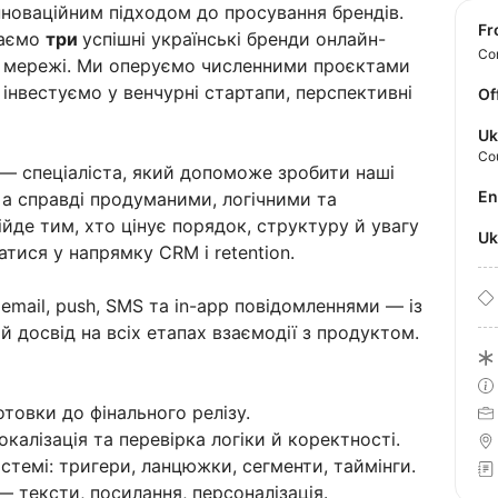
нноваційним підходом до просування брендів.
f
маємо
три
успішні українські бренди онлайн-
Con
кі мережі. Ми оперуємо численними проєктами
 інвестуємо у венчурні стартапи, перспективні
Of
Uk
Co
 спеціаліста, який допоможе зробити наші
E
 а справді продуманими, логічними та
ійде тим, хто цінує порядок, структуру й увагу
U
тися у напрямку CRM і retention.
 email, push, SMS та in-app повідомленнями — із
досвід на всіх етапах взаємодії з продуктом.
отовки до фінального релізу.
окалізація та перевірка логіки й коректності.
темі: тригери, ланцюжки, сегменти, таймінги.
— тексти, посилання, персоналізація.