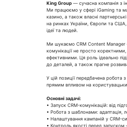
King Group
— сучасна компанія з і
Ми працюємо у сфері iGaming та 
казино, а також власні партнерсь
на ринках України, Європи та США,
ідеї та людей.
Ми шукаємо CRM Content Manager —
комунікації не просто коректними,
ефективними. Ця роль ідеально під
до деталей, а також прагне розвива
У цій позиції передбачена робота з
прямим впливом на користувацький 
Основні задачі:
• Запуск CRM-комунікацій: від підг
• Робота з шаблонами: адаптація, л
• Налаштування кампаній у CRM-сис
• Контроль якості перед запуском 