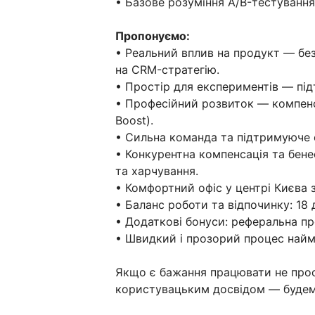
• Базове розуміння A/B-тестування
Пропонуємо:
• Реальний вплив на продукт — без
на CRM-стратегію.
• Простір для експериментів — підт
• Професійний розвиток — компенсац
Boost).
• Сильна команда та підтримуюче
• Конкурентна компенсація та бене
та харчування.
• Комфортний офіс у центрі Києва 
• Баланс роботи та відпочинку: 18 
• Додаткові бонуси: реферальна пр
• Швидкий і прозорий процес найм
Якщо є бажання працювати не прос
користувацьким досвідом — будемо