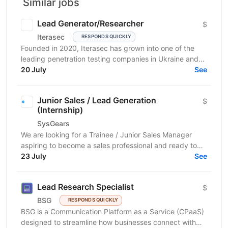
Similar jobs
Lead Generator/Researcher
$
Iterasec
RESPONDS QUICKLY
Founded in 2020, Iterasec has grown into one of the
leading penetration testing companies in Ukraine and
Poland. We specialize in high-impact and in-depth...
20 July
See
Junior Sales / Lead Generation
$
(Internship)
SysGears
We are looking for a Trainee / Junior Sales Manager
aspiring to become a sales professional and ready to
grow in Lead Generation and Full-Cycle Sales....
23 July
See
Lead Research Specialist
$
BSG
RESPONDS QUICKLY
BSG is a Communication Platform as a Service (CPaaS)
designed to streamline how businesses connect with