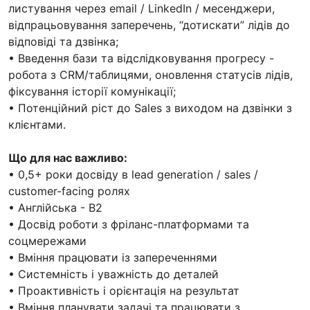
листування через email / LinkedIn / месенджери,
відпрацьовування заперечень, “дотискати” лідів до
відповіді та дзвінка;
• Введення бази та відслідковування прогресу -
робота з CRM/таблицями, оновлення статусів лідів,
фіксування історії комунікації;
• Потенційний ріст до Sales з виходом на дзвінки з
клієнтами.
Що для нас важливо:
• 0,5+ роки досвіду в lead generation / sales /
customer-facing ролях
• Англійська - В2
• Досвід роботи з фріланс-платформами та
соцмережами
• Вміння працювати із запереченнями
• Системність і уважність до деталей
• Проактивність і орієнтація на результат
• Вміння планувати задачі та працювати з