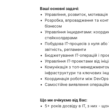
Ваші основні задачі:
Управління, розвиток, мотивація
Розробка, впровадження та конт
бізнесом
Управління інцидентами: координа
стейкхолдерами
Побудова IT-процесів з нуля або 
звітність, регламенти
Бюджетування IT-операцій і про
Управління IT-проектами від ініц
Комунікація з топ-менеджменто
інфраструктури та ключових інц
Координація роботи між DevOps
Самостійне виявлення операційни
Що ми очікуємо від Вас:
5+ років досвіду в IT, з них - щ