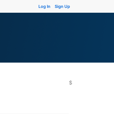
Log In
Sign Up
$