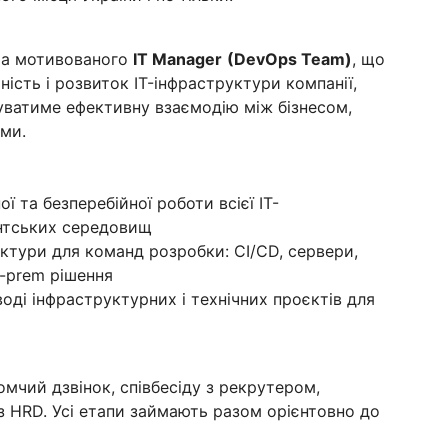
та мотивованого
IT Manager
(DevOps Team)
, що
ність і розвиток IT-інфраструктури компанії,
ватиме ефективну взаємодію між бізнесом,
ами.
ї та безперебійної роботи всієї IT-
єнтських середовищ
ктури для команд розробки: CI/CD, сервери,
n-prem рішення
оді інфраструктурних і технічних проєктів для
мчий дзвінок, співбесіду з рекрутером,
 з HRD. Усі етапи займають разом орієнтовно до