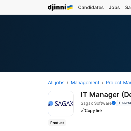
Candidates
Jobs
Sa
All jobs
Management
Project Ma
IT Manager (
Sagax Software
RESPO
Copy link
Product