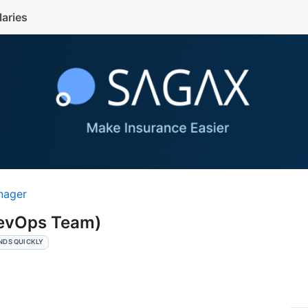
laries
nager
DevOps Team)
NDS QUICKLY