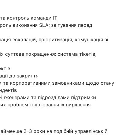
 та контроль команди IT
роль виконання SLA; звітування перед
ція ескалацій, пріоритизація, комунікація зі
їх суттєве покращення: система тікетів,
ектів
іації до закриття
м та корпоративними замовниками щодо стану
идентів
-інженерами та підрозділами підтримки
х проблем і ініціювання їх вирішення
онайменше 2–3 роки на подібній управлінській