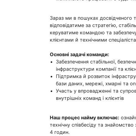
Зараз ми в пошуках досвідченого 
відповідатиме за стратегію, стабіль
керуватиме командою та забезпечу
клієнтами й технічними спеціаліст
Основні задачі команди:
Забезпечення стабільної, безпечно
інфраструктури компанії та клі
Підтримка й розвиток інфрастру
бази даних, мережі, хмарні та o
Участь у впровадженні та супров
внутрішніх команд і клієнтів
Наш процес найму включає:
ознайо
технічну співбесіду та знайомство
4 годин.