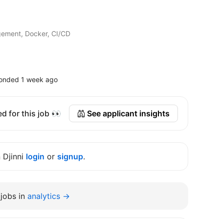
ement, Docker, CI/CD
onded 1 week ago
d for this job 👀
See applicant insights
n Djinni
login
or
signup
.
jobs in
analytics →