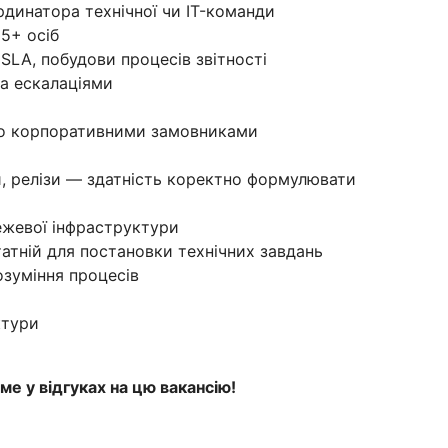
ординатора технічної чи IT-команди
 5+ осіб
SLA, побудови процесів звітності
та ескалаціями
або корпоративними замовниками
й, релізи — здатність коректно формулювати
ежевої інфраструктури
статній для постановки технічних завдань
озуміння процесів
ктури
е у відгуках на цю вакансію!