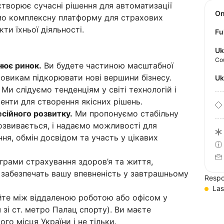
створює сучасні рішення для автоматизації
O
мо комплексну платформу для страхових
кти їхньої діяльності.
Fu
Uk
Co
нює ринок.
Ви будете частиною масштабної
ховикам підкорювати нові вершини бізнесу.
U
Ми слідуємо тенденціям у світі технологій і
енти для створення якісних рішень.
есійного розвитку.
Ми пропонуємо стабільну
озвивається, і надаємо можливості для
ня, обмін досвідом та участь у цікавих
рами страхування здоров’я та життя,
і забезпечать вашу впевненість у завтрашньому
Respo
Las
те між віддаленою роботою або офісом у
ч зі ст. метро Палац спорту). Ви маєте
ого місця України і не тільки.