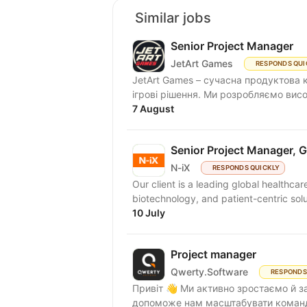
Similar jobs
Senior Project Manager
JetArt Games
RESPONDS QUI
JetArt Games – сучасна продуктова 
ігрові рішення. Ми розробля
7 August
Senior Project Manager, G
N-iX
RESPONDS QUICKLY
Our client is a leading global healthcar
biotechnology, and patient-centric solu
10 July
Project manager
Qwerty.Software
RESPONDS
Привіт 👋 Ми активно зростаємо й зараз шукаємо досвідченого Project Manager, який
допоможе нам масштабувати команди