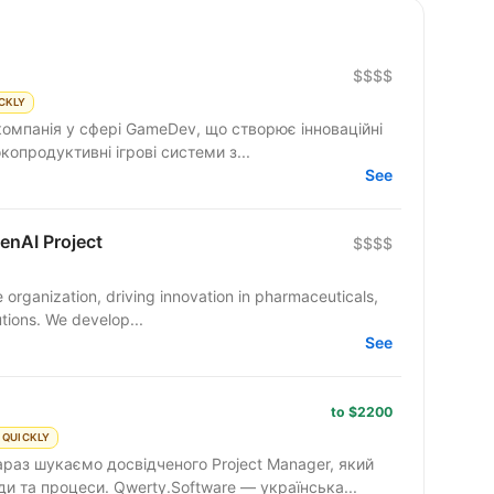
$$$$
CKLY
компанія у сфері GameDev, що створює інноваційні
ємо високопродуктивні ігрові системи з...
See
enAI Project
$$$$
e organization, driving innovation in pharmaceuticals,
tions. We develop...
See
to $2200
 QUICKLY
 та процеси. Qwerty.Software — українська...