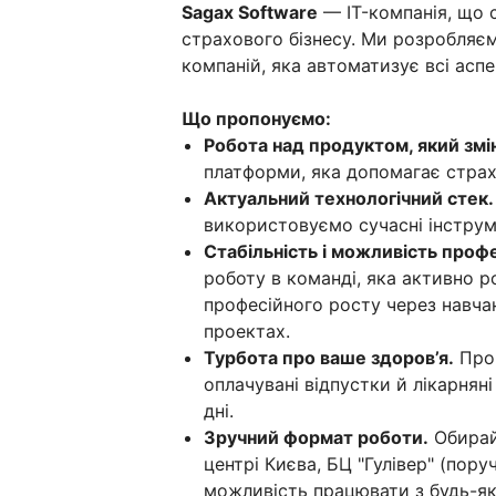
Sagax Software
— IT-компанія, що 
страхового бізнесу. Ми розробляє
компаній, яка автоматизує всі аспе
Що пропонуємо:
Робота над продуктом, який змі
платформи, яка допомагає стра
Актуальний технологічний стек.
використовуємо сучасні інструм
Стабільність і можливість проф
роботу в команді, яка активно р
професійного росту через навчан
проектах.
Турбота про ваше здоров’я.
Прог
оплачувані відпустки й лікарнян
дні.
Зручний формат роботи.
Обирай
центрі Києва, БЦ "Гулівер" (пору
можливість працювати з будь-як