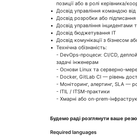
позиції або в ролі керівника/ко
Досвід управління командою від
Досвід розробки або підписання 
Досвід управління інцидентами 
Досвід бюджетування IT
Досвід комунікації з бізнесом 
Технічна обізнаність:
- DevOps-процеси: CI/CD, депло
задачі інженерам
- Основи Linux та серверно-мер
- Docker, GitLab CI — рівень до
- Моніторинг, алертинг, SLA — р
- ITIL / ITSM-практики
- Хмарні або on-prem-інфрастру
Будемо раді розглянути ваше резюм
Required languages