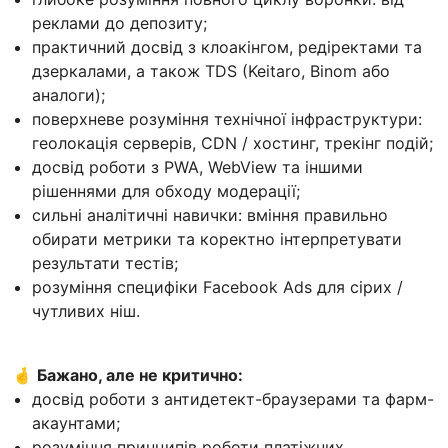
реклами до депозиту;
практичний досвід з клоакінгом, редіректами та
дзеркалами, а також TDS (Keitaro, Binom або
аналоги);
поверхневе розуміння технічної інфраструктури:
геолокація серверів, CDN / хостинг, трекінг подій;
досвід роботи з PWA, WebView та іншими
рішеннями для обходу модерації;
сильні аналітичні навички: вміння правильно
обирати метрики та коректно інтерпретувати
результати тестів;
розуміння специфіки Facebook Ads для сірих /
чутливих ніш.
🤞
Бажано, але не критично:
досвід роботи з антидетект-браузерами та фарм-
акаунтами;
розуміння принципів роботи платіжних