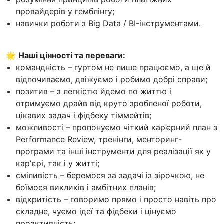
провайдерів у гемблінгу;
навички роботи з Big Data / BI-інструментами.
🌟
Наші цінності та переваги:
командність – гуртом не лише працюємо, а ще й
відпочиваємо, двіжуємо і робимо добрі справи;
позитив – з легкістю йдемо по життю і
отримуємо драйв від круто зробленої роботи,
цікавих задач і фідбеку тіммейтів;
можливості – пропонуємо чіткий кар’єрний план з
Performance Review, тренінги, менторинг-
програми та інші інструменти для реалізації як у
карʼєрі, так і у житті;
сміливість – беремося за задачі із зірочкою, не
боїмося викликів і амбітних планів;
відкритість – говоримо прямо і просто навіть про
складне, чуємо ідеї та фідбеки і цінуємо
проактивність;