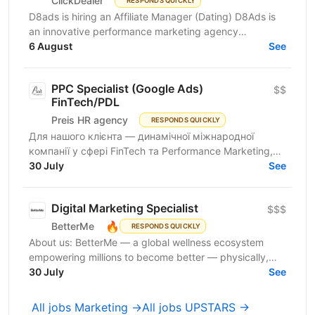
ClickDealer
RESPONDS QUICKLY
D8ads is hiring an Affiliate Manager (Dating) D8Ads is
an innovative performance marketing agency
dedicated exclusively to the dating vertical. Born
6 August
See
from...
PPC Specialist (Google Ads)
$$
FinTech/PDL
Preis HR agency
RESPONDS QUICKLY
Для нашого клієнта — динамічної міжнародної
компанії у сфері FinTech та Performance Marketing,
що успішно масштабується на світових ринках та
30 July
See
розвиває...
Digital Marketing Specialist
$$$
🔥
BetterMe
RESPONDS QUICKLY
About us: BetterMe — a global wellness ecosystem
empowering millions to become better — physically,
mentally, and emotionally. We build what makes
30 July
See
people...
All jobs Marketing →
All jobs UPSTARS →