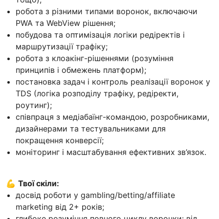
робота з різними типами воронок, включаючи
PWA та WebView рішення;
побудова та оптимізація логіки редіректів і
маршрутизації трафіку;
робота з клоакінг-рішеннями (розуміння
принципів і обмежень платформ);
постановка задач і контроль реалізації воронок у
TDS (логіка розподілу трафіку, редіректи,
роутинг);
співпраця з медіабаїнг-командою, розробниками,
дизайнерами та тестувальниками для
покращення конверсії;
моніторинг і масштабування ефективних зв’язок.
💪
Твої скіли:
досвід роботи у gambling/betting/affiliate
marketing від 2+ років;
глибоке розуміння повного циклу воронки: від