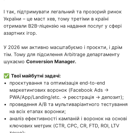
І так, підтримувати легальний та прозорий ринок
України – це маст хев, тому третіми в країні
отримали B2B-ліцензію на надання послуг у сфері
азартних ігор.
У 2026 ми активно масштабуємо і проєкти, і дрім
тім. Тому для підсилення Arbitrage департаменту
шукаємо
Conversion Manager.
✅
Твої майбутні задачі:
проєктування та оптимізація end-to-end
маркетингових воронок (Facebook Ads →
PWA/App/Landing/etc. → реєстрація → депозит);
проведення A/B та мультиваріантного тестування
на всіх етапах воронки;
аналіз ефективності кампаній і воронок на основі
ключових метрик (CTR, CPC, CR, FTD, ROI, LTV
тощо);