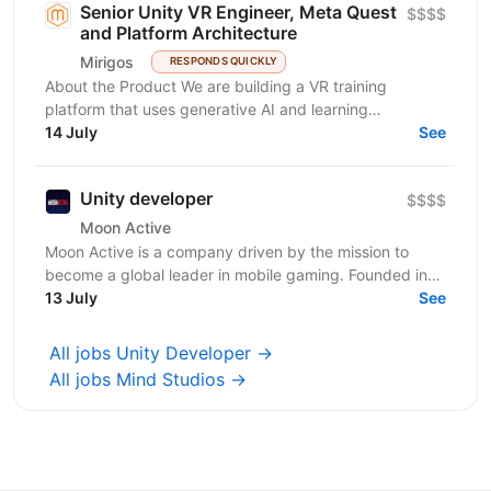
Senior Unity VR Engineer, Meta Quest
$$$$
and Platform Architecture
Mirigos
RESPONDS QUICKLY
About the Product We are building a VR training
platform that uses generative AI and learning
engineering to deliver personalized, hands-on skills...
14 July
See
Unity developer
$$$$
Moon Active
Moon Active is a company driven by the mission to
become a global leader in mobile gaming. Founded in
2011, our passion for creativity, cutting-edge...
13 July
See
All jobs Unity Developer →
All jobs Mind Studios →