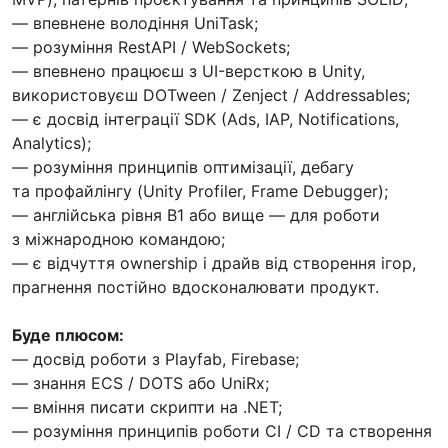
— впевнене володіння UniTask;
— розуміння RestAPI / WebSockets;
— впевнено працюєш з UI-версткою в Unity,
використовуєш DOTween / Zenject / Addressables;
— є досвід інтеграції SDK (Ads, IAP, Notifications,
Analytics);
— розуміння принципів оптимізації, дебагу
та профайлінгу (Unity Profiler, Frame Debugger);
— англійська рівня B1 або вище — для роботи
з міжнародною командою;
— є відчуття ownership і драйв від створення ігор,
прагнення постійно вдосконалювати продукт.
Буде плюсом:
— досвід роботи з Playfab, Firebase;
— знання ECS / DOTS або UniRx;
— вміння писати скрипти на .NET;
— розуміння принципів роботи CI / CD та створення