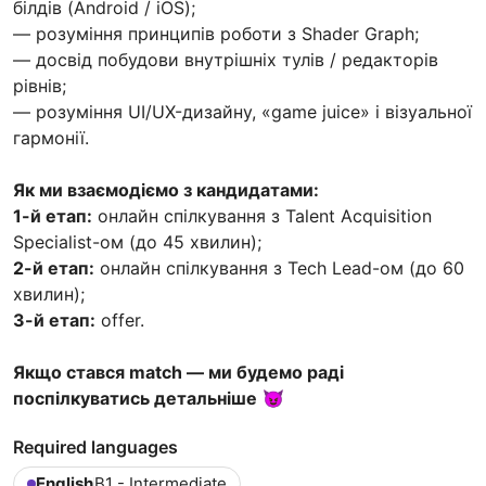
білдів (Android / iOS);
— розуміння принципів роботи з Shader Graph;
— досвід побудови внутрішніх тулів / редакторів
рівнів;
— розуміння UI/UX-дизайну, «game juice» і візуальної
гармонії.
Як ми взаємодіємо з кандидатами:
1-й етап:
онлайн спілкування з Talent Acquisition
Specialist-ом (до 45 хвилин);
2-й етап:
онлайн спілкування з Tech Lead-ом (до 60
хвилин);
3-й етап:
offer.
Якщо стався match — ми будемо раді
поспілкуватись детальніше
😈
Required languages
English
B1 - Intermediate