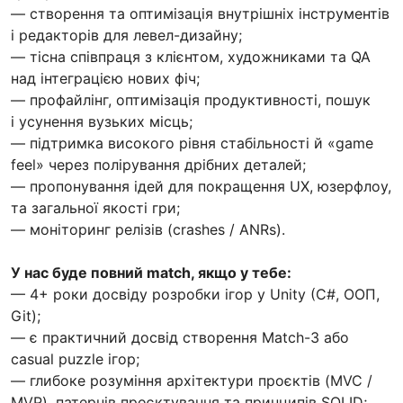
— створення та оптимізація внутрішніх інструментів
і редакторів для левел-дизайну;
— тісна співпраця з клієнтом, художниками та QA
над інтеграцією нових фіч;
— профайлінг, оптимізація продуктивності, пошук
і усунення вузьких місць;
— підтримка високого рівня стабільності й «game
feel» через полірування дрібних деталей;
— пропонування ідей для покращення UX, юзерфлоу,
та загальної якості гри;
— моніторинг релізів (crashes / ANRs).
У нас буде повний match, якщо у тебе:
— 4+ роки досвіду розробки ігор у Unity (C#, ООП,
Git);
— є практичний досвід створення Match-3 або
casual puzzle ігор;
— глибоке розуміння архітектури проєктів (MVC /
MVP), патернів проєктування та принципів SOLID;