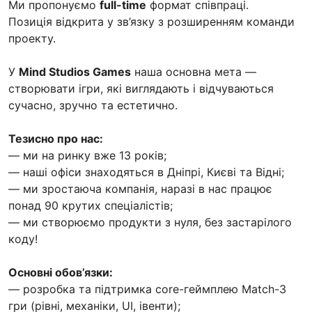
Ми пропонуємо
full-time
формат співпраці.
Позиція відкрита у зв’язку з розширенням команди
проекту.
У
Mind Studios Games
наша основна мета —
створювати ігри, які виглядають і відчуваються
сучасно, зручно та естетично.
Тезисно про нас:
— ми на ринку вже 13 років;
— наші офіси знаходяться в Дніпрі, Києві та Відні;
— ми зростаюча компанія, наразі в нас працює
понад 90 крутих спеціалістів;
— ми створюємо продукти з нуля, без застарілого
коду!
Основні обов’язки:
— розробка та підтримка core-геймплею Match-3
гри (рівні, механіки, UI, івенти);