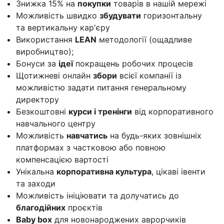
Знижка 15% на
покупки
товарів в нашій мережі
Можливість швидко
збудувати
горизонтальну
та вертикальну кар'єру
Використання
LEAN
методології (ощадливе
виробництво);
Бонуси за
ідеї
покращень робочих процесів
Щотижневі онлайн
збори
всієї компанії із
можливістю задати питання генеральному
директору
Безкоштовні
курси і тренінги
від корпоративного
навчального центру
Можливість
навчатись
на будь-яких зовнішніх
платформах з частковою або повною
компенсацією вартості
Унікальна
корпоративна культура
, цікаві івенти
та заходи
Можливість ініціювати та долучатись до
благодійних
проєктів
Baby box
для новонароджених аврорчиків