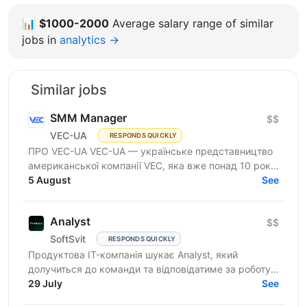
📊
$1000-2000
Average salary range of similar
jobs in
analytics →
Similar jobs
SMM Manager
$$
VEC-UA
RESPONDS QUICKLY
ПРО VEC-UA VEC-UA — українське представництво
американської компанії VEC, яка вже понад 10 років
трансформує будівельну галузь за допомогою BIM
5 August
See
та VDC...
Analyst
$$
SoftSvit
RESPONDS QUICKLY
Продуктова IT-компанія шукає Analyst, який
долучиться до команди та відповідатиме за роботу з
даними, їхню якість, підготовку аналітичних
29 July
See
вивантажень і...