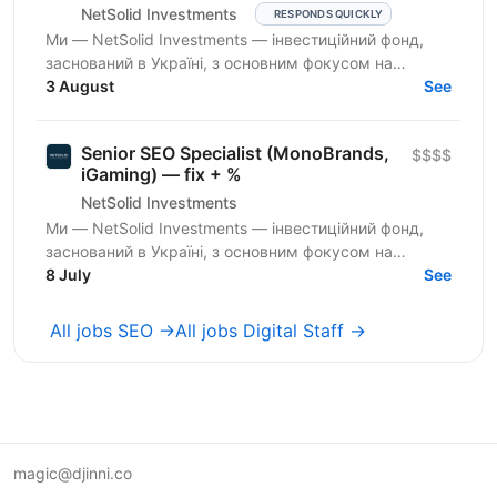
NetSolid Investments
RESPONDS QUICKLY
Ми — NetSolid Investments — інвестиційний фонд,
заснований в Україні, з основним фокусом на
SMART-інвестиції. Наша екосистема — це простір,
3 August
See
де ви зможете...
Senior SEO Specialist (MonoBrands,
$$$$
iGaming) — fix + %
NetSolid Investments
Ми — NetSolid Investments — інвестиційний фонд,
заснований в Україні, з основним фокусом на
SMART-інвестиції. Наша екосистема — це простір,
8 July
See
де ви зможете...
All jobs SEO →
All jobs Digital Staff →
magic@djinni.co