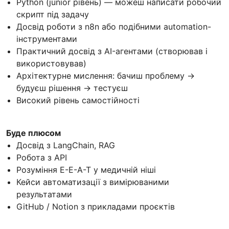
Python (junior рівень) — можеш написати робочий
скрипт під задачу
Досвід роботи з n8n або подібними automation-
інструментами
Практичний досвід з AI-агентами (створював і
використовував)
Архітектурне мислення: бачиш проблему →
будуєш рішення → тестуєш
Високий рівень самостійності
Буде плюсом
Досвід з LangChain, RAG
Робота з API
Розуміння E-E-A-T у медичній ніші
Кейси автоматизації з вимірюваними
результатами
GitHub / Notion з прикладами проєктів