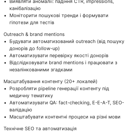
Виявляти аномалії: падіння CTR, impressions,
канібалізацію
Моніторити пошукові тренди і формувати
гіпотези для тестів
Outreach & brand mentions
Будувати автоматизований outreach (від пошуку
донорів до follow-up)
Автоматизувати перевірку якості донорів
Відслідковувати brand mentions і працювати з
незалінкованими згадками
Масштабування контенту (20+ локалей)
Розробляти pipeline генерації контенту під
медичну тематику
Автоматизувати QA: fact-checking, E-E-A-T, SEO-
валідацію
Масштабувати контентні процеси на різні мови
Технічне SEO та автоматизація