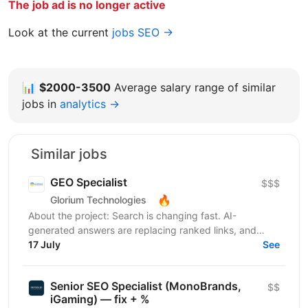
The job ad is no longer active
Look at the current
jobs SEO →
📊
$2000-3500
Average salary range of similar
jobs in
analytics →
Similar jobs
GEO Specialist
$$$
🔥
Glorium Technologies
About the project: Search is changing fast. AI-
generated answers are replacing ranked links, and
brands that aren't visible inside those answers are
17 July
See
simply...
Senior SEO Specialist (MonoBrands,
$$
iGaming) — fix + %