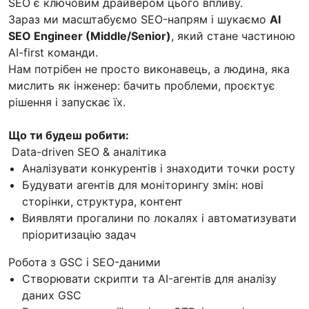
SEO є ключовим драйвером цього впливу.
Зараз ми масштабуємо SEO-напрям і шукаємо
AI
SEO Engineer (Middle/Senior)
, який стане частиною
AI-first команди.
Нам потрібен не просто виконавець, а людина, яка
мислить як інженер: бачить проблеми, проєктує
рішення і запускає їх.
Що ти будеш робити:
Data-driven SEO & аналітика
Аналізувати конкурентів і знаходити точки росту
Будувати агентів для моніторингу змін: нові
сторінки, структура, контент
Виявляти прогалини по локалях і автоматизувати
пріоритизацію задач
Робота з GSC і SEO-даними
Створювати скрипти та AI-агентів для аналізу
даних GSC