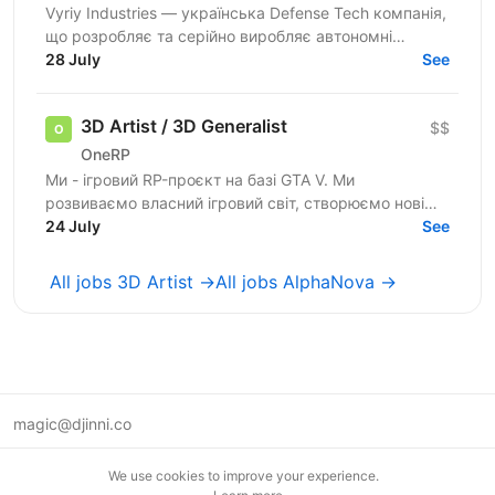
Vyriy Industries — українська Defense Tech компанія,
що розробляє та серійно виробляє автономні
системи для роботи в реальних бойових умовах для
28 July
See
понад 200...
3D Artist / 3D Generalist
$$
OneRP
Ми - ігровий RP-проєкт на базі GTA V. Ми
розвиваємо власний ігровий світ, створюємо нові
локації, будівлі, інтер’єри, одяг та інші ігрові асети.
24 July
See
Зараз ми...
All jobs 3D Artist →
All jobs AlphaNova →
magic@djinni.co
Terms of Use
We use cookies to improve your experience.
Suggest an idea