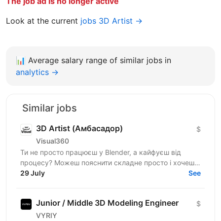
The job ad is no longer active
Look at the current
jobs 3D Artist →
📊
Average salary range of similar jobs in
analytics →
Similar jobs
3D Artist (Амбасадор)
$
Visual360
Ти не просто працюєш у Blender, а кайфуєш від
процесу? Можеш пояснити складне просто і хочеш,
щоб твої роботи бачили тисячі людей? Мрієш не
29 July
See
тільки робити...
Junior / Middle 3D Modeling Engineer
$
VYRIY