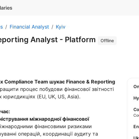
laries
es
Financial Analyst
Kyiv
porting Analyst - Platform
Offline
Tax Compliance Team шукає Finance & Reporting
O
ращити процес побудови фінансової звітності
 юрисдикціях (EU, UK, US, Asia).
Hy
Co
чає:
Co
ністрування міжнародної фінансової
 міжнародними фінансовими ризиками
E
уванні операцій, координації аудиту та
U