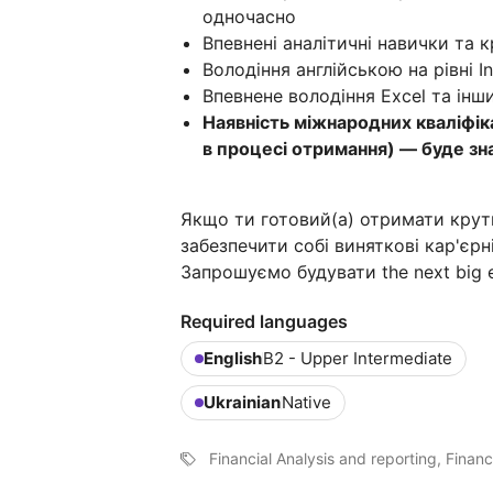
одночасно
Впевнені аналітичні навички та 
Володіння англійською на рівні I
Впевнене володіння Excel та інш
Наявність міжнародних кваліфік
в процесі отримання) — буде з
Якщо ти готовий(а) отримати крути
забезпечити собі виняткові кар'єр
Запрошуємо будувати the next big 
Required languages
English
B2 - Upper Intermediate
Ukrainian
Native
Financial Analysis and reporting, Financ