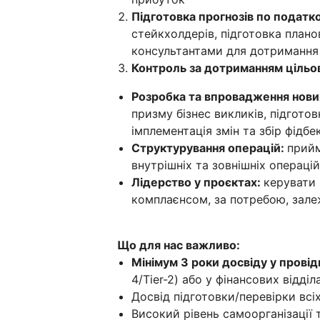
Підготовка прогнозів по подат
стейкхолдерів, підготовка плано
консультантами для дотримання
Контроль за дотриманням цільо
Розробка та впровадження нови
призму бізнес викликів, підгото
імплементація змін та збір фідбе
Структурування операцій:
прийм
внутрішніх та зовнішніх операцій
Лідерство у проєктах:
керувати 
комплаєнсом, за потребою, залеж
Що для нас важливо:
Мінімум 3 роки досвіду у прові
4/Tier-2) або у фінансових відд
Досвід підготовки/перевірки всіх
Високий рівень самоорганізації 