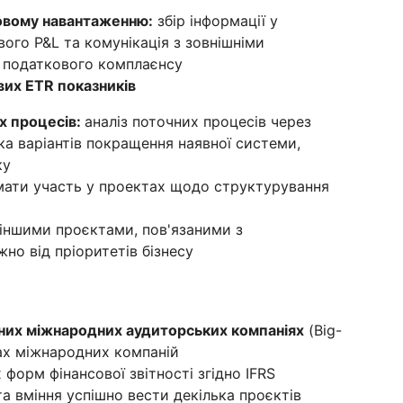
ковому навантаженню:
збір інформації у
вого P&L та комунікація з зовнішніми
 податкового комплаєнсу
вих ETR показників
х процесів:
аналіз поточних процесів через
вка варіантів покращення наявної системи,
ку
ати участь у проектах щодо структурування
іншими проєктами, пов'язаними з
но від пріоритетів бізнесу
дних міжнародних аудиторських компаніях
(Big-
ілах міжнародних компаній
 форм фінансової звітності згідно IFRS
та вміння успішно вести декілька проєктів