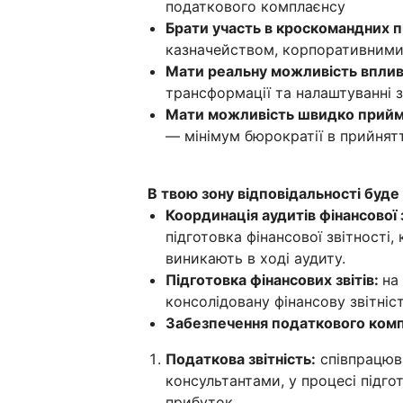
податкового комплаєнсу
Брати участь в кроскомандних 
казначейством, корпоративним
Мати реальну можливість вплив
трансформації та налаштуванні з
Мати можливість швидко прийма
— мінімум бюрократії в прийнят
В твою зону відповідальності буде
Координація аудитів фінансової з
підготовка фінансової звітності,
виникають в ході аудиту.
Підготовка фінансових звітів:
на
консолідовану фінансову звітніст
Забезпечення податкового комп
Податкова звітність:
співпрацюв
консультантами, у процесі підго
прибуток