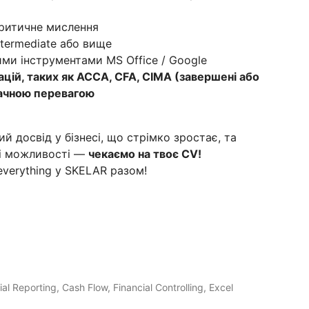
критичне мислення
ntermediate або вище
ими інструментами MS Office / Google
ацій, таких як ACCA, CFA, CIMA (завершені або
начною перевагою
й досвід у бізнесі, що стрімко зростає, та
ні можливості —
чекаємо на твоє CV!
everything у SKELAR разом!
ial Reporting, Cash Flow, Financial Controlling, Excel