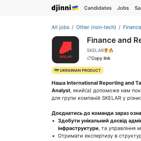
Candidates
Jobs
Sa
All jobs
Other (non-tech)
Financ
Finance and Re
SKELAR
🔥
Copy link
🇺🇦 UKRAINIAN PRODUCT
Наша International Reporting and 
Analyst
, який(а) допоможе нам пок
для групи компаній SKELAR у різних
Доєднатись до команди зараз озна
Здобути унікальний досвід адмі
інфраструктури
, та управління
Отримати експертизу в структур