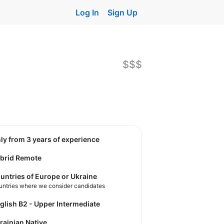
Log In
Sign Up
$$$
nly from 3 years of experience
brid Remote
untries of Europe or Ukraine
untries where we consider candidates
nglish B2 - Upper Intermediate
krainian Native