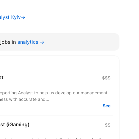
alyst Kyiv→
jobs in
analytics →
st
$$$
 Reporting Analyst to help us develop our management
ess with accurate and...
See
st (iGaming)
$$