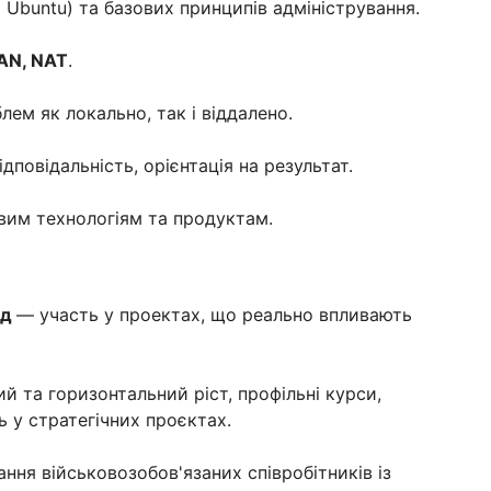
Ubuntu) та базових принципів адміністрування.
LAN, NAT
.
лем як локально, так і віддалено.
ідповідальність, орієнтація на результат.
вим технологіям та продуктам.
ед
— участь у проектах, що реально впливають
й та горизонтальний ріст, профільні курси,
ть у стратегічних проєктах.
ння військовозобов'язаних співробітників із