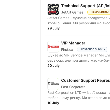
Technical Support (API/In
JetArt Games
RESPONDS QUI
JetArt Games – сучасна продуктова 
ігрові рішення. Ми розробля
29 July
VIP Manager
First.ua
RESPONDS QUICKLY
Шукаємо VIP Service Manager Ми шукаємо людину, яка «живе» першокласним
сервісом, але при цьому має «зуби
та...
20 July
Customer Support Repres
Fast Corporate
Fast Corporation LTD — ізраїльська 
глобальному ринку. Ми створюємо ци
10 July