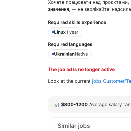
Хочете працювати над проєктами
значення
, — не зволікайте, надсил
Required skills experience
Linux
1 year
Required languages
Ukrainian
Native
The job ad is no longer active
Look at the current
jobs Customer/Te
📊
$800-1200
Average salary rang
Similar jobs