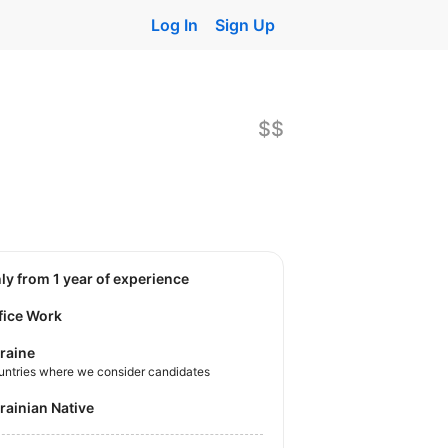
Log In
Sign Up
$$
nly from 1 year of experience
fice Work
raine
untries where we consider candidates
krainian Native