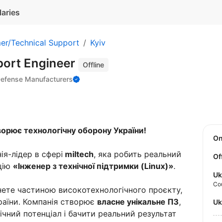
laries
er/Technical Support
Kyiv
port Engineer
Offline
 Defense Manufacturers
орює технологічну оборону України!
O
я-лідер в сфері
miltech
, яка робить реальний
Of
ицію
«Інженер з технічної підтримки (Linux)»
.
Uk
Co
ете частиною високотехнологічного проєкту,
раїни. Компанія створює
власне унікальне ПЗ
,
U
ічний потенціал і бачити реальний результат