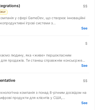
tegrations)
$$
CKLY
компанія у сфері GameDev, що створює інноваційні
ємо високопродуктивні ігрові системи з...
See
$
» для продажів. Ти станеш справжнім консьєржем
See
entative
$$
технологічна компанія з понад 8-річним досвідом на
фрові продукти для клієнтів у США,...
See