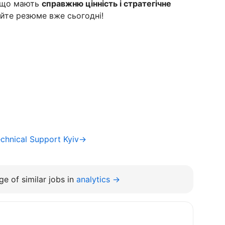
, що мають
справжню цінність і стратегічне
айте резюме вже сьогодні!
chnical Support Kyiv→
e of similar jobs in
analytics →