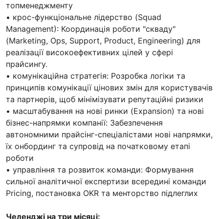
топменеджменту
• крос-функціональне лідерство (Squad
Management): Координація роботи "скваду"
(Marketing, Ops, Support, Product, Engineering) для
реалізації високоефективних цілей у сфері
прайсингу.
• комунікаційна стратегія: Розробка логіки та
принципів комунікації цінових змін для користувачів
та партнерів, щоб мінімізувати репутаційні ризики
• масштабування на нові ринки (Expansion) та нові
бізнес-напрямки компанії: Забезпечення
автономними прайсінг-спеціалістами нові напрямки,
їх онбординг та супровід на початковому етапі
роботи
• управління та розвиток команди: Формування
сильної аналітичної експертизи всередині команди
Pricing, постановка OKR та менторство підлеглих
Челенджі на три місяці: