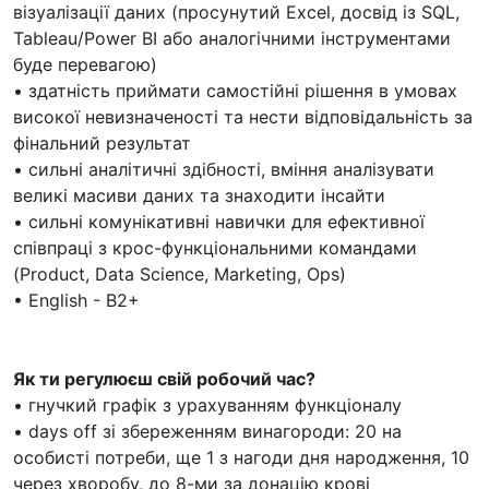
візуалізації даних (просунутий Excel, досвід із SQL,
Tableau/Power BI або аналогічними інструментами
буде перевагою)
• здатність приймати самостійні рішення в умовах
високої невизначеності та нести відповідальність за
фінальний результат
• сильні аналітичні здібності, вміння аналізувати
великі масиви даних та знаходити інсайти
• сильні комунікативні навички для ефективної
співпраці з крос-функціональними командами
(Product, Data Science, Marketing, Ops)
• English - B2+
Як ти регулюєш свій робочий час?
• гнучкий графік з урахуванням функціоналу
• days off зі збереженням винагороди: 20 на
особисті потреби, ще 1 з нагоди дня народження, 10
через хворобу, до 8-ми за донацію крові