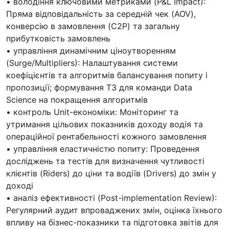
• володіння ключовими метриками (P&L Impact):
Пряма відповідальність за середній чек (AOV),
конверсію в замовлення (C2P) та загальну
прибутковість замовлень
• управління динамічним ціноутворенням
(Surge/Multipliers): Налаштування системи
коефіцієнтів та алгоритмів балансування попиту і
пропозиції; формування ТЗ для команди Data
Science на покращення алгоритмів
• контроль Unit-економіки: Моніторинг та
утримання цільових показників доходу водія та
операційної рентабельності кожного замовлення
• управління еластичністю попиту: Проведення
досліджень та тестів для визначення чутливості
клієнтів (Riders) до ціни та водіїв (Drivers) до змін у
доході
• аналіз ефективності (Post-implementation Review):
Регулярний аудит впроваджених змін, оцінка їхнього
впливу на бізнес-показники та підготовка звітів для