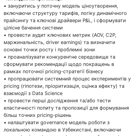
• зануритись у поточну модель ціноутворення,
включаючи структуру тарифів, логіку динамічного
прайсингу та ключові драйвери P&L, і сформувати
цілісне бачення системи
• провести аудит ключових метрик (AOV, C2P,
маржинальність, driver earnings) та визначити
основні точки росту і проблемні зони
• проаналізувати конкурентне середовище та
сформувати рекомендації щодо покращень в
рамках поточної pricing-стратегії бізнесу
• пропрацювати системний процес експериментів у
pricing (гіпотези, пріоритизація, оцінка ефекту) та
взаємодії з Data Science
• провести перші дослідження та/або тести
еластичності попиту та пропозиції для формування
більш точних pricing-рішень
• налаштувати governance модель роботи з
локальною командою в Узбекистані, включаючи