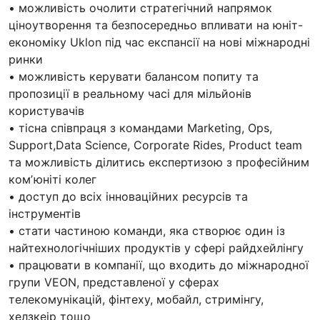
• можливість очолити стратегічний напрямок
ціноутворення та безпосередньо впливати на юніт-
економіку Uklon під час експансії на нові міжнародні
ринки
• можливість керувати балансом попиту та
пропозиції в реальному часі для мільйонів
користувачів
• тісна співпраця з командами Marketing, Ops,
Support,Data Science, Corporate Rides, Product team
та можливість ділитись експертизою з професійним
комʼюніті колег
• доступ до всіх інноваційних ресурсів та
інструментів
• стати частиною команди, яка створює один із
найтехнологічніших продуктів у сфері райдхейлінгу
• працювати в компанії, що входить до міжнародної
групи VEON, представленої у сферах
телекомунікацій, фінтеху, мобайл, стримінгу,
хелзкеір тощо