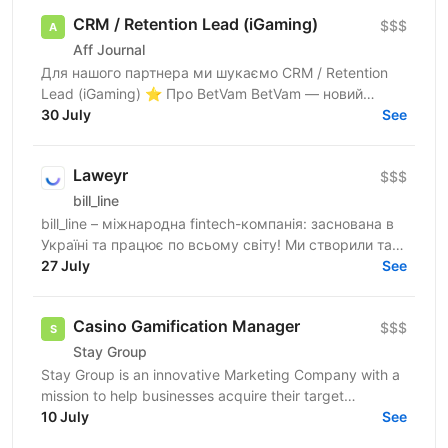
CRM / Retention Lead (iGaming)
$$$
Aff Journal
Для нашого партнера ми шукаємо CRM / Retention
Lead (iGaming) ⭐ Про BetVam BetVam — новий
ліцензований український iGaming-проєкт, який
30 July
See
знаходиться на...
Laweyr
$$$
bill_line
bill_line – міжнародна fintech-компанія: заснована в
Україні та працює по всьому світу! Ми створили та
розвиваємо платіжну систему для будь-якого
27 July
See
онлайн...
Casino Gamification Manager
$$$
Stay Group
Stay Group is an innovative Marketing Company with a
mission to help businesses acquire their target
customers and create top-tier solutions in the iGaming...
10 July
See