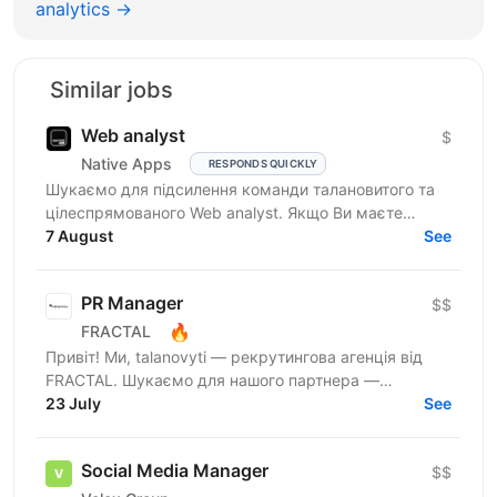
analytics →
Similar jobs
Web analyst
$
Native Apps
RESPONDS QUICKLY
Шукаємо для підсилення команди талановитого та
цілеспрямованого Web analyst. Якщо Ви маєте
глибокі знання в діджитал аналітиці, прагнете
7 August
See
професійного...
PR Manager
$$
🔥
FRACTAL
Привіт! Ми, talanovyti — рекрутингова агенція від
FRACTAL. Шукаємо для нашого партнера —
найбільшої інвестспільноти України, УкрІнвестКлубу
23 July
See
(579 000+...
Social Media Manager
$$