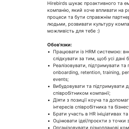
Hirebirds шукає проактивного та е
компанію, який хоче впливати на р
процеси та бути справжнім партне
людьми, розвивати культуру компа
можливість для тебе :)
Обов'язки:
Працювати із HRM системою: внос
слідкувати за тим, щоб усі дані 
Реалізовувати, підтримувати та 
onboarding, retention, training, 
events;
Вибудовувати та підтримувати до
співробітником компанії;
Діяти з позиції коуча та допома
інтересів співробітника та бізнес
Брати участь в HR ініціативах та
Оцінювати ідеї/проєкти з точки 
Організовувати різнопланові ком