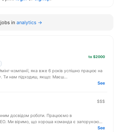
jobs in
analytics →
to $2000
ймінг-компанії, яка вже 6 років успішно працює на
ринку та активно розширює команду. Ти нам підходиш, якщо: Маєш...
See
$$$
ічним досвідом роботи. Працюємо в
 ГЕО. Ми віримо, що хороша команда є запорукою
See