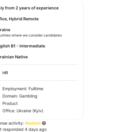
nly from 2 years of experience
fice, Hybrid Remote
raine
untries where we consider candidates
nglish B1 - Intermediate
krainian Native
HR
Employment: Fulltime
Domain: Gambling
Product
Office:
Ukraine
(Kyiv)
nse activity:
Medium
t responded 4 days ago