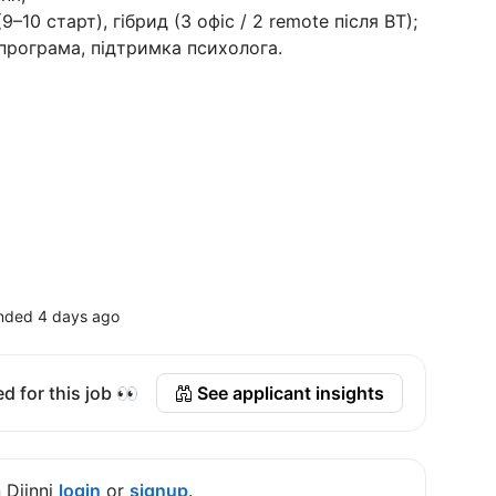
9–10 старт), гібрид (3 офіс / 2 remote після ВТ);
програма, підтримка психолога.
nded 4 days ago
d for this job 👀
See applicant insights
n Djinni
login
or
signup
.