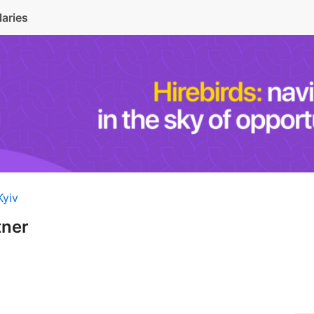
laries
Kyiv
tner