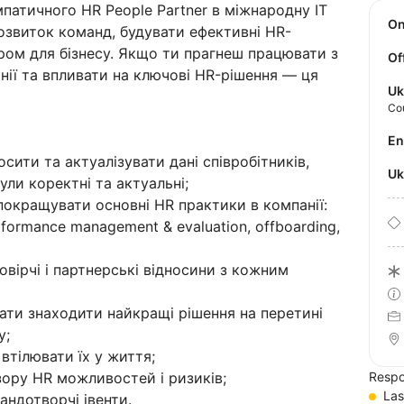
мпатичного HR People Partner в міжнародну IT
O
озвиток команд, будувати ефективні HR-
ром для бізнесу. Якщо ти прагнеш працювати з
Of
нії та впливати на ключові HR-рішення — ця
Uk
Co
E
ити та актуалізувати дані співробітників,
U
були коректні та актуальні;
покращувати основні HR практики в компанії:
performance management & evaluation, offboarding,
вірчі і партнерські відносини з кожним
гати знаходити найкращі рішення на перетині
у;
 втілювати їх у життя;
зору HR можливостей і ризиків;
Respo
Las
андотворчі івенти.