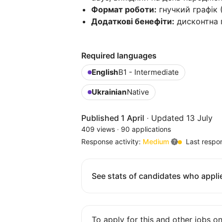
Формат роботи:
гнучкий графік (
Додаткові бенефіти:
дисконтна 
Required languages
English
B1 - Intermediate
Ukrainian
Native
Published 1 April
·
Updated 13 July
409 views
·
90 applications
Response activity:
Medium
Last respo
See stats of candidates who applie
To apply for this and other jobs o