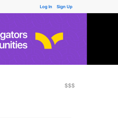
Log In
Sign Up
$$$