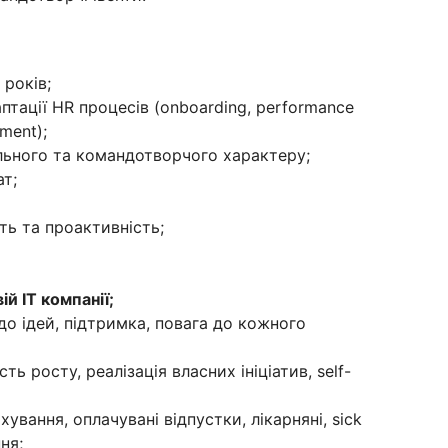
 років;
птації HR процесів (onboarding, performance
ment);
ального та командотворчого характеру;
ат;
ть та проактивність;
й IT компанії;
до ідей, підтримка, повага до кожного
ь росту, реалізація власних ініціатив, self-
ування, оплачувані відпустки, лікарняні, sick
ня;