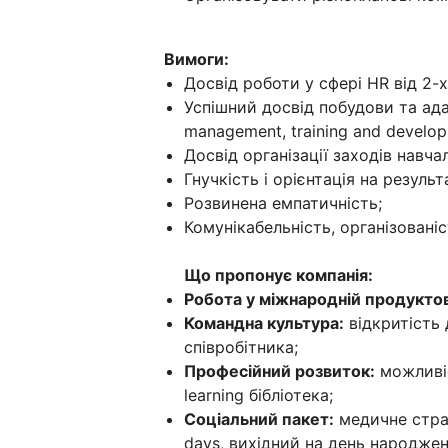
Вимоги:
Досвід роботи у сфері HR від 2-х
Успішний досвід побудови та ада
management, training and develop
Досвід організації заходів навч
Гнучкість і орієнтація на результ
Розвинена емпатичність;
Комунікабельність, організованіс
Що пропонує компанія:
Робота у міжнародній продуктові
Командна культура:
відкритість 
співробітника;
Професійний розвиток:
можливіст
learning бібліотека;
Соціальний пакет:
медичне страх
days, вихідний на день народжен