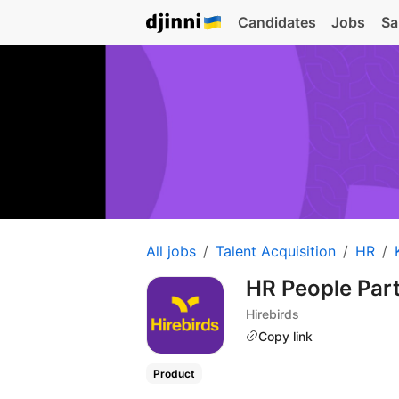
Candidates
Jobs
Sa
All jobs
Talent Acquisition
HR
HR People Par
Hirebirds
Copy link
Product