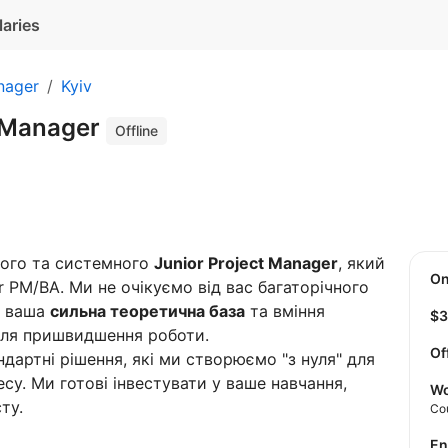
laries
nager
Kyiv
t Manager
Offline
ного та системного
Junior Project Manager
, який
O
 PM/BA. Ми не очікуємо від вас багаторічного
а ваша
сильна теоретична база
та вміння
$
ля пришвидшення роботи.
Of
дартні рішення, які ми створюємо "з нуля" для
су. Ми готові інвестувати у ваше навчання,
Wo
ту.
Co
E