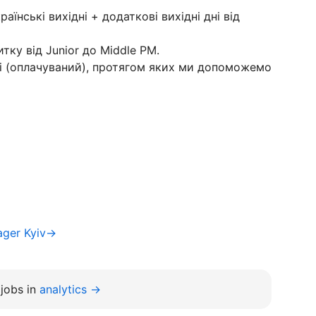
раїнські вихідні + додаткові вихідні дні від
тку від Junior до Middle PM.
і (оплачуваний), протягом яких ми допоможемо
ager Kyiv→
jobs in
analytics →