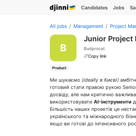
Candidates
Jobs
Sa
All jobs
Management
Project Ma
Junior Projec
Budprocat
Copy link
Product
Ми шукаємо
(ideally в Києві)
амбіт
готовий стати правою рукою Senior
досвіду, але нам критично важлив
використовувати
AI-інструменти
д
Більшість наших проектів це нестан
українського та міжнародного бізне
якщо ви готові до інтенсивного рос