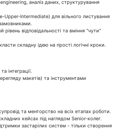
engineering, аналіз даних, структурування
te-Upper-Intermediate) для вільного листування
 замовниками.
 рівень відповідальності та вміння "чути"
класти складну ідею на прості логічні кроки.
та інтеграції.
 перегляду макетів) та інструментами
упровід та менторство на всіх етапах роботи.
складних кейсах під наглядом Senior-колег.
підтримки застарілих систем - тільки створення