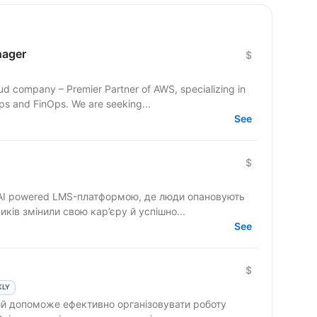
nager
$
ud company – Premier Partner of AWS, specializing in
Cloud Architecture, DevOps, DevSecOps and FinOps. We are seeking...
See
$
AI powered LMS-платформою, де люди опановують
иків змінили свою кар’єру й успішно...
See
$
KLY
 допоможе ефективно організовувати роботу