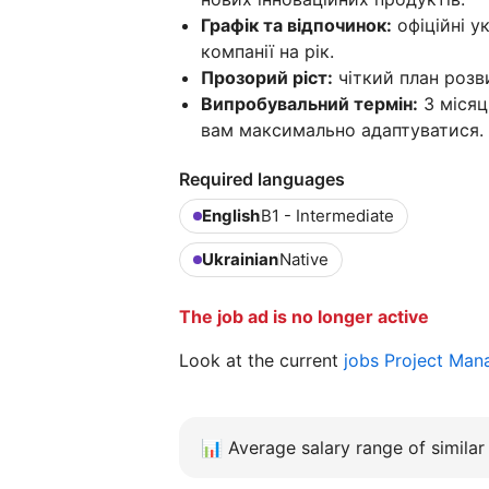
Графік та відпочинок:
офіційні ук
компанії на рік.
Прозорий ріст:
чіткий план розви
Випробувальний термін:
3 місяц
вам максимально адаптуватися.
Required languages
English
B1 - Intermediate
Ukrainian
Native
The job ad is no longer active
Look at the current
jobs Project Man
📊
Average salary range of similar 