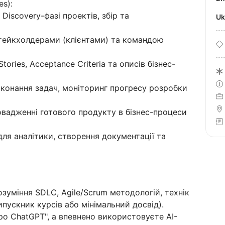
es):
Discovery-фазі проектів, збір та
U
стейкхолдерами (клієнтами) та командою
tories, Acceptance Criteria та описів бізнес-
иконання задач, моніторинг прогресу розробки
вадженні готового продукту в бізнес-процеси
ля аналітики, створення документації та
зуміння SDLC, Agile/Scrum методологій, технік
ипускник курсів або мінімальний досвід).
ро ChatGPT", а впевнено використовуєте AI-