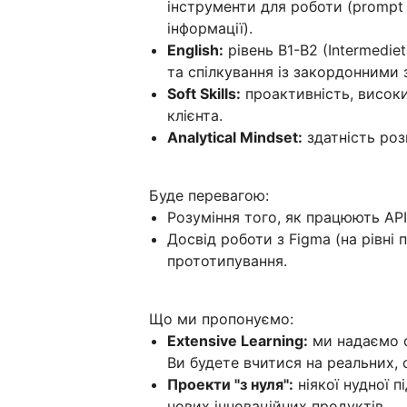
інструменти для роботи (prompt 
інформації).
English:
рівень B1-B2 (Intermedie
та спілкування із закордонними
Soft Skills:
проактивність, високий
клієнта.
Analytical Mindset:
здатність роз
Буде перевагою:
Розуміння того, як працюють API 
Досвід роботи з Figma (на рівні
прототипування.
Що ми пропонуємо:
Extensive Learning:
ми надаємо с
Ви будете вчитися на реальних, 
Проекти "з нуля":
ніякої нудної 
нових інноваційних продуктів.