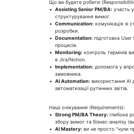
Що ви будете робити (Responsibiliti
Assisting Senior PM/BA:
участь у 
структурування вимог.
Communication:
комунікація зі 
розробки.
Documentation:
підготовка User S
процесів.
Monitoring:
контроль термінів в
в Jira/Notion.
Implementation:
допомога у впро
замовника.
AI Automation:
використання AI д
автоматизації рутинних звітів.
Наші очікування (Requirements):
Strong PM/BA Theory:
глибоке ро
збору вимог та бізнес-аналізу (в
AI Mastery:
ви не просто "чули п