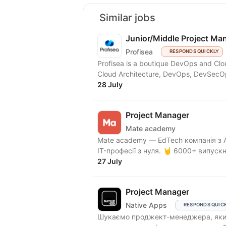
Similar jobs
Junior/Middle Project Ma
Profisea
RESPONDS QUICKLY
Profisea is a boutique DevOps and Clo
28 July
Project Manager
Mate academy
Mate academy — EdTech компанія з 
IT-професії з нуля. 🤘 6000+ випускн
27 July
Project Manager
Native Apps
RESPONDS QUIC
Шукаємо проджект-менеджера, який