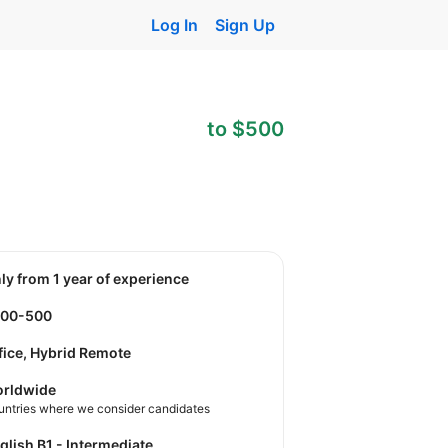
Log In
Sign Up
to $500
nly from 1 year of experience
300-500
fice, Hybrid Remote
rldwide
untries where we consider candidates
nglish B1 - Intermediate