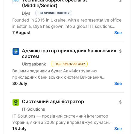
$
(Middle/Senior)
Diya
RESPONDS QUICKLY
Founded in 2015 in Ukraine, with a representative office
in Estonia, Diya has grown into a global IT solutions
provider and a proud part of Euvic Group. We...
7 August
See
Адміністратор прикладних банківських
$
систем
Ukrgasbank
RESPONDS QUICKLY
Вашими задачами буде: Адміністрування
прикладних банківських систем Виконання
операційної та регламентної роботи: налаштування
30 July
See
системи, аналіз запитів...
Системний адміністратор
$
IT-Solutions
IT-Solutions — провідний системний інтегратор
України, який з 2008 року впроваджує сучасні
рішення для ІТ-інфраструктури, надає послуги в
15 July
See