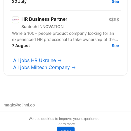
Learning & Development Office designs and
22 July
See
coordinates...
HR Business Partner
$$$$
Suntech INNOVATION
We’re a 100+ people product company looking for an
experienced HR professional to take ownership of the
people function and help us scale...
7 August
See
All jobs HR Ukraine →
All jobs Miltech Company →
magic@djinni.co
Terms of Use
We use cookies to improve your experience.
Suggest an idea
Learn more
Remote tech jobs in Europe