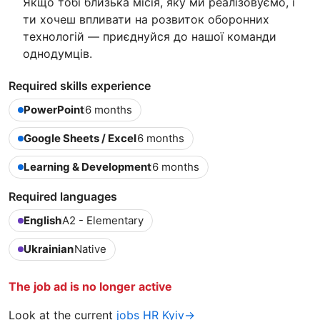
Якщо тобі близька місія, яку ми реалізовуємо, і
ти хочеш впливати на розвиток оборонних
технологій — приєднуйся до нашої команди
однодумців.
Required skills experience
PowerPoint
6 months
Google Sheets / Excel
6 months
Learning & Development
6 months
Required languages
English
A2 - Elementary
Ukrainian
Native
The job ad is no longer active
Look at the current
jobs HR Kyiv→