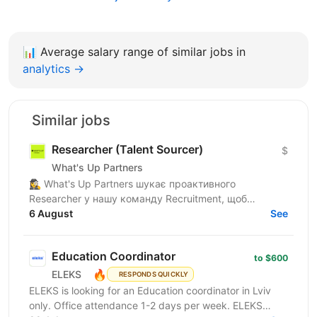
📊
Average salary range of similar jobs in
analytics →
Similar jobs
Researcher (Talent Sourcer)
$
What's Up Partners
🕵️‍♀️ What's Up Partners шукає проактивного
Researcher у нашу команду Recruitment, щоб
знаходити найкращі таланти та посилювати
6 August
See
команду. Про тебе: •...
Education Coordinator
to $600
🔥
ELEKS
RESPONDS QUICKLY
ELEKS is looking for an Education coordinator in Lviv
only. Office attendance 1-2 days per week. ELEKS