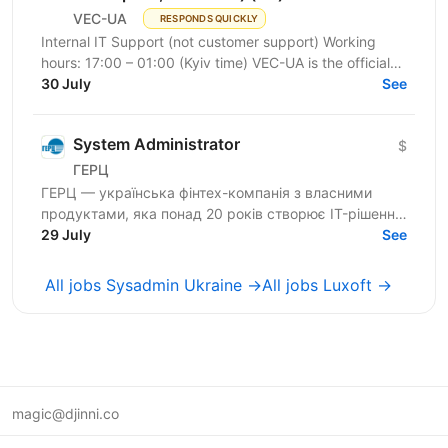
VEC-UA
RESPONDS QUICKLY
Internal IT Support (not customer support) Working
hours: 17:00 – 01:00 (Kyiv time) VEC-UA is the official
representative of the US-based company VEC in...
30 July
See
System Administrator
$
ГЕРЦ
ГЕРЦ — українська фінтех-компанія з власними
продуктами, яка понад 20 років створює IT-рішення
для автоматизації платежів, нарахувань і цифрових
29 July
See
сервісів...
All jobs Sysadmin Ukraine →
All jobs Luxoft →
magic@djinni.co
Terms of Use