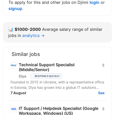
To apply for this and other jobs on Djinni
login
or
signup
.
📊
$1000-2000
Average salary range of similar
jobs in
analytics →
Similar jobs
Technical Support Specialist
$
(Middle/Senior)
Diya
RESPONDS QUICKLY
Founded in 2015 in Ukraine, with a representative office
in Estonia, Diya has grown into a global IT solutions
provider and a proud part of Euvic Group. We...
7 August
See
IT Support / Helpdesk Specialist (Google
$
Workspace, Windows) (US)