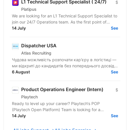
L1 Technical Support Specialist ( 24/7)
$
Platipus
We are looking for an L1 Technical Support Specialist to
join our 24/7 Operations team. As the first point of
contact for our partners, you will play a key...
14 July
See
Dispatcher USA
Atlas Recruiting
Чудова можливість розпочати кар'єру в логістиці —
ми відкриті до кандидатів без попереднього досвіду!
Покращуйте розмовну англійську та розвивайте
6 August
See
навички...
Product Operations Engineer (Intern)
$
Playtech
Ready to level up your career? Playtech‘s POP
(Playtech Open Platform) Team is looking for a
proactive Product Operations Engineer Intern with
14 July
See
strong...