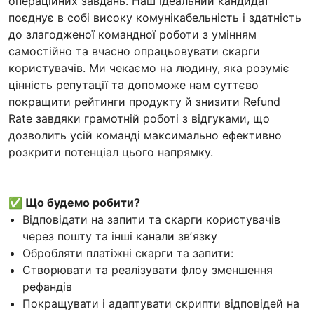
операційних завдань. Наш ідеальний кандидат
поєднує в собі високу комунікабельність і здатність
до злагодженої командної роботи з умінням
самостійно та вчасно опрацьовувати скарги
користувачів. Ми чекаємо на людину, яка розуміє
цінність репутації та допоможе нам суттєво
покращити рейтинги продукту й знизити Refund
Rate завдяки грамотній роботі з відгуками, що
дозволить усій команді максимально ефективно
розкрити потенціал цього напрямку.
✅ Що будемо робити?
Відповідати на запити та скарги користувачів
через пошту та інші канали звʼязку
Обробляти платіжні скарги та запити:
Створювати та реалізувати флоу зменшення
рефандів
Покращувати і адаптувати скрипти відповідей на