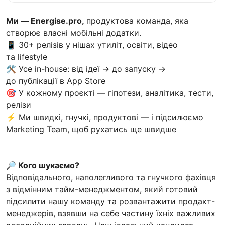
Ми — Energise.pro,
продуктова команда, яка
створює власні мобільні додатки.
📱 30+ релізів у нішах утиліт, освіти, відео
та lifestyle
🛠️ Усе in-house: від ідеї → до запуску →
до публікації в App Store
🎯 У кожному проєкті — гіпотези, аналітика, тести,
релізи
⚡ Ми швидкі, гнучкі, продуктові — і підсилюємо
Marketing Team, щоб рухатись ще швидше
🔎 Кого шукаємо?
Відповідального, наполегливого та гнучкого фахівця
з відмінним тайм-менеджментом, який готовий
підсилити нашу команду та розвантажити продакт-
менеджерів, взявши на себе частину їхніх важливих