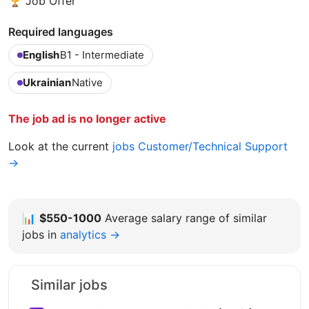
🏆 Job Offer
Required languages
English
B1 - Intermediate
Ukrainian
Native
The job ad is no longer active
Look at the current
jobs Customer/Technical Support
→
📊
$550-1000
Average salary range of similar
jobs in
analytics →
Similar jobs