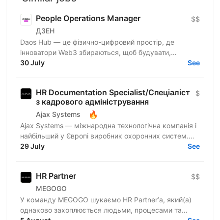
People Operations Manager
$$
ДЗЕН
Daos Hub — це фізично-цифровий простір, де
інноватори Web3 збираються, щоб будувати,
співпрацювати та розвиватися. Наш флагманський
30 July
See
хаб розташований у...
HR Documentation Specialist/Спеціаліст
$
з кадрового адміністрування
🔥
Ajax Systems
Ajax Systems — міжнародна технологічна компанія і
найбільший у Європі виробник охоронних систем.
Продуктам Ajax довіряють уже понад 4,5 мільйони
29 July
See
кінцевих...
HR Partner
$$
MEGOGO
У команду MEGOGO шукаємо HR Partner’а, який(а)
однаково захоплюється людьми, процесами та