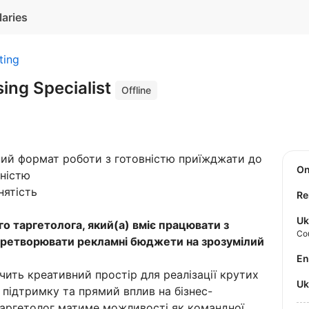
laries
ting
sing Specialist
Offline
идний формат роботи з готовністю приїжджати до
O
ністю
нятість
Re
Uk
о таргетолога, який(а) вміє працювати з
Co
перетворювати рекламні бюджети на зрозумілий
E
чить креативний простір для реалізації крутих
U
 підтримку та прямий вплив на бізнес-
 таргетолог матиме можливості як командної