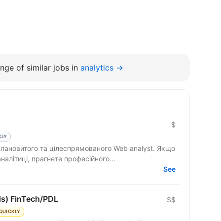
nge of similar jobs in
analytics →
$
KLY
лановитого та цілеспрямованого Web analyst. Якщо
налітиці, прагнете професійного...
See
ds) FinTech/PDL
$$
QUICKLY