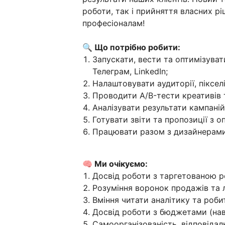
роботи, так і прийняття власних рі
професіоналам!
🔍 Що потрібно робити:
Запускати, вести та оптимізуват
Телеграм, LinkedIn;
Налаштовувати аудиторії, пікселі,
Проводити A/B-тести креативів 
Аналізувати результати кампаній
Готувати звіти та пропозиції з оп
Працювати разом з дизайнерами
🧠 Ми очікуємо:
Досвід роботи з таргетованою р
Розуміння воронок продажів та 
Вміння читати аналітику та роби
Досвід роботи з бюджетами (нав
Самоорганізованість, відповідал