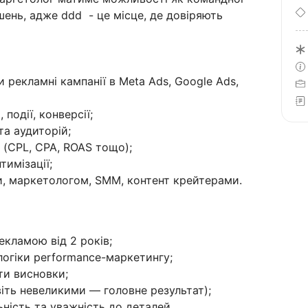
шень, адже ddd - це місце, де довіряють
и рекламні кампанії в Meta Ads, Google Ads,
 події, конверсії;
та аудиторій;
 (CPL, CPA, ROAS тощо);
тимізації;
, маркетологом, SMM, контент крейтерами.
екламою від 2 років;
логіки performance-маркетингу;
ти висновки;
іть невеликими — головне результат);
ьність та уважність до деталей