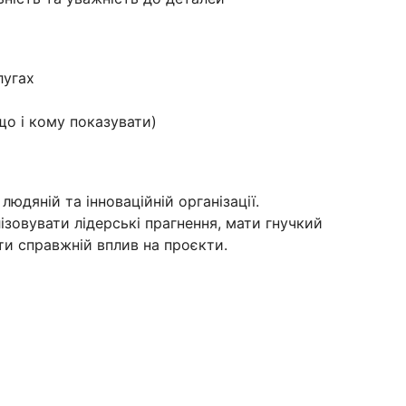
лугах
що і кому показувати)
людяній та інноваційній організації.
зовувати лідерські прагнення, мати гнучкий
ти справжній вплив на проєкти.