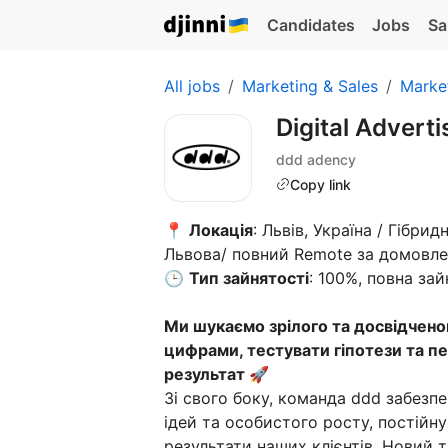
Candidates
Jobs
Sa
All jobs
Marketing & Sales
Marke
Digital Adverti
ddd adency
Copy link
📍
Локація
: Львів, Україна / Гібр
Львова/ повний Remote за домовле
🕒
Тип зайнятості
: 100%, повна зай
Ми шукаємо зрілого та досвідченог
цифрами, тестувати гіпотези та 
результат 🚀
Зі свого боку, команда ddd забезпе
ідей та особистого росту, постійну
результати наших клієнтів. Новий