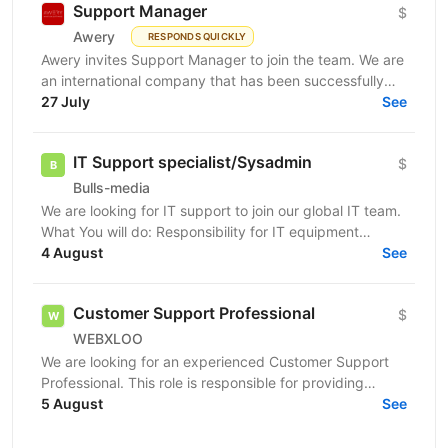
Support Manager
$
Awery
RESPONDS QUICKLY
Awery invites Support Manager to join the team. We are
an international company that has been successfully
launching IT solutions for the aviation industry...
27 July
See
IT Support specialist/Sysadmin
$
Bulls-media
We are looking for IT support to join our global IT team.
What You will do: Responsibility for IT equipment
including purchasing Install and upgrade...
4 August
See
Customer Support Professional
$
WEBXLOO
We are looking for an experienced Customer Support
Professional. This role is responsible for providing
support and guidance to users and customers across...
5 August
See