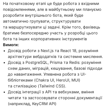
На початковому етапі це буде робота з вхідними
повідомленнями, але в майбутньому ми плануємо
розробити внутрішнього бота, який буде
автоматично групувати, структурувати
та маршрутизувати ці задачі. Крім того, фахівець
братиме безпосередню участь у розробці цього
бота та інших корпоративних інструментів
Вимоги:
Досвід роботи з Next.js та React 18, розуміння
архітектури вебдодатків та системне мислення.
Досвід з PostgreSQL, Prisma та Redis: розуміння
схем даних, міграцій, кешування, базові підходи
до навантаження. Упевнена робота з UI-
бібліотеками (Chakra UI, HeroUI, MUI)
та стилізацією (Tailwind CSS).
Досвід інтеграції з API та вебхуками, вміння
читати та застосовувати сторонні документації
(наприклад, KeyCRM API)