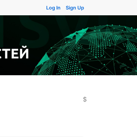
Log In
Sign Up
$