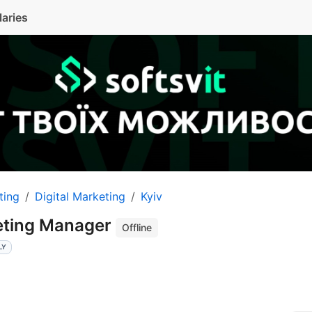
laries
ting
Digital Marketing
Kyiv
eting Manager
Offline
LY