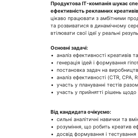
Продуктова IT-компанія шукає спеці
ефективність рекламних креативів:
цікаво працювати з амбітними про
та розвиватися в динамічному сер
втілювати свої ідеї у реальні резул
Основні задачі:
аналіз ефективності креативів т
генерація ідей і формування гіпо
постановка задач на виробництво
аналіз ефективності (CTR, CPA, 
участь у плануванні тестів разом
участь у прийнятті рішень щодо
Від кандидата очікуємо:
сильні аналітичні навички та вм
розуміння, що робить креатив е
досвід формування і тестування 