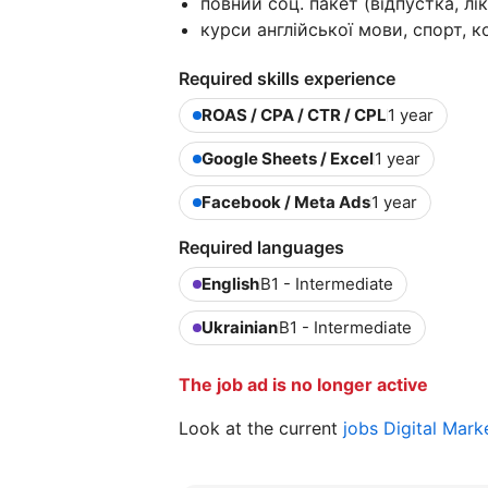
повний соц. пакет (відпустка, лі
курси англійської мови, спорт, к
Required skills experience
ROAS / CPA / CTR / CPL
1 year
Google Sheets / Excel
1 year
Facebook / Meta Ads
1 year
Required languages
English
B1 - Intermediate
Ukrainian
B1 - Intermediate
The job ad is no longer active
Look at the current
jobs Digital Mark