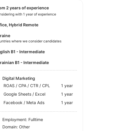
rom 2 years of experience
sidering with 1 year of experience
fice, Hybrid Remote
raine
untries where we consider candidates
nglish B1 - Intermediate
krainian B1 - Intermediate
Digital Marketing
ROAS / CPA / CTR / CPL
1 year
Google Sheets / Excel
1 year
Facebook / Meta Ads
1 year
Employment: Fulltime
Domain: Other