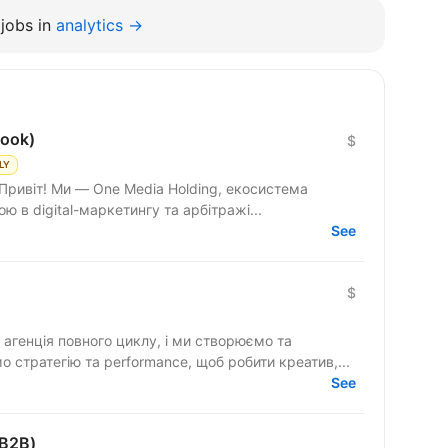
jobs in
analytics →
book)
$
LY
 Привіт! Ми — One Media Holding, екосистема
ю в digital-маркетингу та арбітражі...
See
)
$
агенція повного циклу, і ми створюємо та
 стратегію та performance, щоб робити креатив,...
See
/B2B)