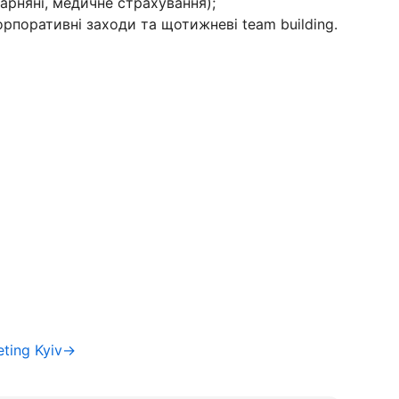
карняні, медичне страхування);
орпоративні заходи та щотижневі team building.
eting Kyiv→