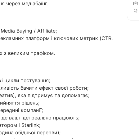
я через медіабаїнг.
edia Buying / Affiliate;
рекламних платформ і ключових метрик (CTR,
х з великим трафіком.
і цикли тестування;
ливість бачити ефект своєї роботи;
еатив), яка підтримує та допомагає;
ийняття рішень;
ередині компанії;
 де ваші ідеї реально працюють;
ором і Starlink;
година обідньої перерви);