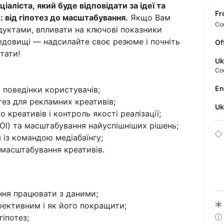
аліста, який буде відповідати за ідеї та
f
 від гіпотез до масштабування.
Якщо Вам
Con
дуктами, впливати на ключові показники
едовищі — надсилайте своє резюме і почніть
Of
ьтати!
Uk
Co
E
а поведінки користувачів;
тез для рекламних креативів;
U
 креативів і контроль якості реалізації;
ROI) та масштабування найуспішніших рішень;
 із командою медіабаїнгу;
 масштабування креативів.
іння працювати з даними;
фективним і як його покращити;
гіпотез;