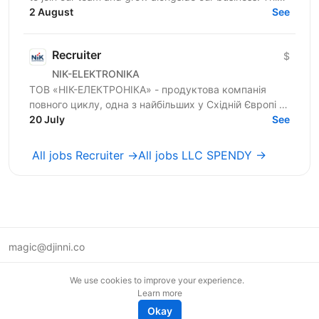
is not a traditional recruiter role. ...
2 August
See
Recruiter
$
NIK-ELEKTRONIKA
ТОВ «НІК-ЕЛЕКТРОНІКА» - продуктова компанія
повного циклу, одна з найбільших у Східній Європі в
області розробки та виробництва вимірювальних
20 July
See
приладів,...
All jobs Recruiter →
All jobs LLC SPENDY →
magic@djinni.co
Terms of Use
We use cookies to improve your experience.
Suggest an idea
Learn more
Remote tech jobs in Europe
Okay