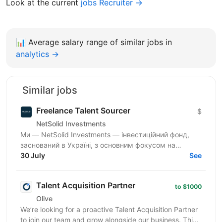
Look at the current
jobs Recruiter →
📊
Average salary range of similar jobs in
analytics →
Similar jobs
Freelance Talent Sourcer
$
NetSolid Investments
Ми — NetSolid Investments — інвестиційний фонд,
заснований в Україні, з основним фокусом на
SMART-інвестиції. Наша екосистема — це простір,
30 July
See
де ви зможете...
Talent Acquisition Partner
to $1000
Olive
We’re looking for a proactive Talent Acquisition Partner
to join our team and grow alongside our business. This