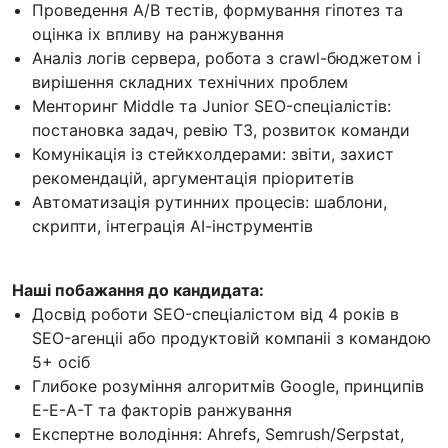
Проведення A/B тестiв, формування гiпотез та
оцiнка iх впливу на ранжування
Аналiз логiв сервера, робота з crawl-бюджетом i
вирiшення складних технiчних проблем
Менторинг Middle та Junior SEO-спецiалiстiв:
постановка задач, ревiю ТЗ, розвиток команди
Комунiкацiя iз стейкхолдерами: звiти, захист
рекомендацiй, аргументацiя прiоритетiв
Автоматизацiя рутинних процесiв: шаблони,
скрипти, iнтеграцiя AI-iнструментiв
Наші побажання до кандидата:
Досвiд роботи SEO-спецiалiстом вiд 4 рокiв в
SEO-агенцii або продуктовiй компанii з командою
5+ осiб
Глибоке розумiння алгоритмiв Google, принципiв
E-E-A-T та факторiв ранжування
Експертне володiння: Ahrefs, Semrush/Serpstat,