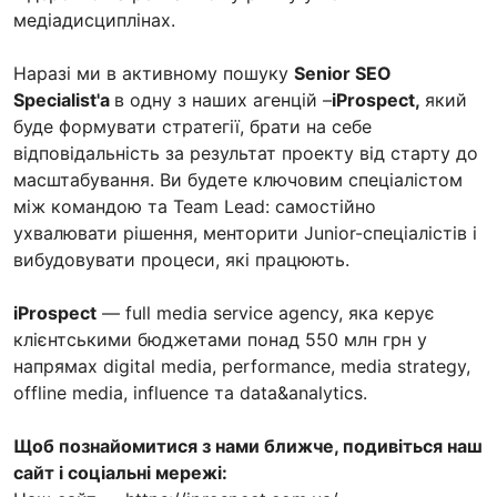
медіадисциплінах.
Наразі ми в активному пошуку
Senior SEO
Specialist'а
в одну з наших агенцій –
iProspect,
який
буде формувати стратегії, брати на себе
вiдповiдальнiсть за результат проекту вiд старту до
масштабування. Ви будете ключовим спеціалістом
мiж командою та Team Lead: самостiйно
ухвалювати рiшення, менторити Junior-спецiалiстiв i
вибудовувати процеси, якi працюють.
iProspect
— full media service agency, яка керує
клієнтськими бюджетами понад 550 млн грн у
напрямах digital media, performance, media strategy,
offline media, influence та data&analytics.
Щоб познайомитися з нами ближче, подивіться наш
сайт і соціальні мережі: