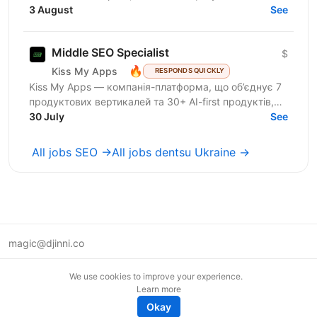
SMART-інвестиції. Наша екосистема — це простір,
3 August
See
де ви зможете...
Middle SEO Specialist
$
🔥
Kiss My Apps
RESPONDS QUICKLY
Kiss My Apps — компанія-платформа, що об’єднує 7
продуктових вертикалей та 30+ AI-first продуктів,
100+ мільйонів користувачів, власну екосистему...
30 July
See
All jobs SEO →
All jobs dentsu Ukraine →
magic@djinni.co
Terms of Use
We use cookies to improve your experience.
Suggest an idea
Learn more
Remote tech jobs in Europe
Okay