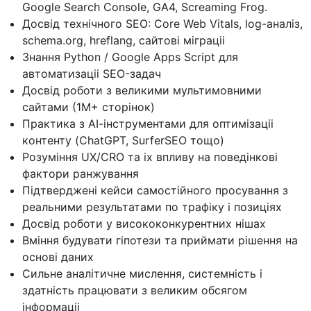
Google Search Console, GA4, Screaming Frog.
Досвiд технiчного SEO: Core Web Vitals, log-аналiз,
schema.org, hreflang, сайтовi мiграцii
Знання Python / Google Apps Script для
автоматизацii SEO-задач
Досвiд роботи з великими мультимовними
сайтами (1M+ сторiнок)
Практика з AI-iнструментами для оптимiзацii
контенту (ChatGPT, SurferSEO тощо)
Розумiння UX/CRO та iх впливу на поведiнковi
фактори ранжування
Пiдтвердженi кейси самостiйного просування з
реальними результатами по трафiку i позицiях
Досвiд роботи у висококонкурентних нiшах
Вмiння будувати гiпотези та приймати рiшення на
основi даних
Сильне аналiтичне мислення, системнiсть i
здатнiсть працювати з великим обсягом
iнформацii