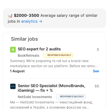
📊
$2000-3500
Average salary range of similar
jobs in
analytics →
Similar jobs
SEO expert for 2 audits
$
BookRetreats
RESPONDS QUICKLY
Summary We're preparing to roll out a brand-new
marketplace section on our platform. Before we remove
the staging gates, open up indexing, and kick off a...
1 August
See
Senior SEO Specialist (MonoBrands,
$$
iGaming) — fix + %
NetSolid Investments
RESPONDS QUICKLY
Ми — NetSolid Investments — інвестиційний фонд,
заснований в Україні, з основним фокусом на