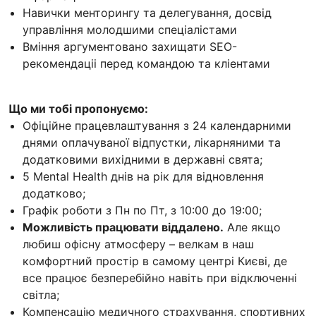
Навички менторингу та делегування, досвiд
управлiння молодшими спецiалiстами
Вмiння аргументовано захищати SEO-
рекомендацii перед командою та клiентами
Що ми тобі пропонуємо:
Офіційне працевлаштування з 24 календарними
днями оплачуваної відпустки, лікарняними та
додатковими вихідними в державні свята;
5 Mental Health днів на рік для відновлення
додатково;
Графік роботи з Пн по Пт, з 10:00 до 19:00;
Можливість працювати віддалено.
Але якщо
любиш офісну атмосферу – велкам в наш
комфортний простір в самому центрі Києві, де
все працює безперебійно навіть при відключенні
світла;
Компенсацію медичного страхування, спортивних