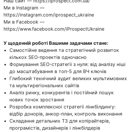
Наш сайт — https://iprospect.com.ua/
Ми в Instagram —
https://instagram.com/iprospect_ukraine
Ми в Facebook —
https://www.facebook.com/iProspectUkraine
У щоденній роботі Вашими задачами стане:
Самостiйне ведення та стратегiчний розвиток
кiлькох SEO-проектiв одночасно
Формування SEO-стратегii з нуля: вiд аналiзу нiшi
до масштабування в топ-5 для ВЧ ключiв
Глибокий технiчний аудит великих мультимовних
та мультирегiональних сайтiв
Аналiз ринку, конкурентiв i постiйний пошук
нових точок зростання
Розробка комплексноi стратегii лiнкбiлдингу:
вiдбiр донорiв, анкор-план, контроль виконання
Складання детальних ТЗ для копiрайтерiв,
програмiстiв, дизайнерiв i лiнкбiлдерiв