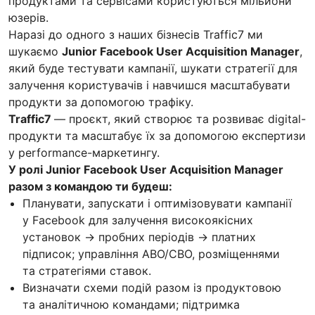
продуктами та сервісами користуються мільйони
юзерів.
Наразі до одного з наших бізнесів Traffic7 ми
шукаємо
Junior Facebook User Acquisition Manager
,
який буде тестувати кампанії, шукати стратегії для
залучення користувачів і навчишся масштабувати
продукти за допомогою трафіку.
Traffic7
— проєкт, який створює та розвиває digital-
продукти та масштабує їх за допомогою експертизи
у performance-маркетингу.
У ролі Junior Facebook User Acquisition Manager
разом з командою ти будеш:
Планувати, запускати і оптимізовувати кампанії
у Facebook для залучення високоякісних
установок → пробних періодів → платних
підписок; управління ABO/CBO, розміщеннями
та стратегіями ставок.
Визначати схеми подій разом із продуктовою
та аналітичною командами; підтримка