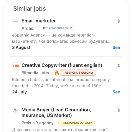
Similar jobs
Email-marketer
$
Ardas
RESPONDS QUICKLY
eSputnik Agency — це команда retention-
маркетингу, яка допомагає бізнесам будувати
ефективні комунікації з клієнтами за допомогою
3 August
See
омніканальної Customer...
Creative Copywriter (fluent english)
$
🔥
Bitmedia Labs
RESPONDS QUICKLY
Bitmedia Labs is an international product company
founded in 2014. Today, we’re a team of 150+
specialists working globally, building products used
24 July
See
by...
Media Buyer (Lead Generation,
$
Insurance, US Market)
Preis HR agency
RESPONDS QUICKLY
Для нашого клієнта, незалежної маркетингової