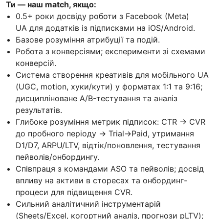
Ти — наш match, якщо:
0.5+ роки досвіду роботи з Facebook (Meta)
UA для додатків із підписками на iOS/Android.
Базове розуміння атрибуції та подій.
Робота з конверсіями; експерименти зі схемами
конверсій.
Система створення креативів для мобільного UA
(UGC, motion, хуки/кути) у форматах 1:1 та 9:16;
дисципліноване A/B-тестування та аналіз
результатів.
Глибоке розуміння метрик підписок: CTR → CVR
до пробного періоду → Trial→Paid, утримання
D1/D7, ARPU/LTV, відтік/поновлення, тестування
пейволів/онбордингу.
Співпраця з командами ASO та пейволів; досвід
впливу на активи в сторесах та онбординг-
процеси для підвищення CVR.
Сильний аналітичний інструментарій
(Sheets/Excel, когортний аналіз, прогнози pLTV);