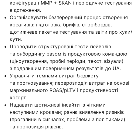
конфігурації MMP + SKAN і періодичне тестування
відстеження.
Організовувати безперервний процес створення
креативів: підготовка брифів, сторібордів,
щотижневе пакетне тестування та звіти про хуки/
кути.
Проводити структуровані тести пейволів
та онбордингу разом із продуктовою командою
(ціноутворення, пробні періоди, текст, візуали)
з подальшим поверненням результатів до UA.
Управляти темпами витрат бюджету
та прогнозування; перерозподіл витрат на основі
маржинального ROAS/pLTV і продуктивності
когорт.
Надавати щотижневі інсайти із чіткими
наступними кроками; раннє виявлення ризиків
(прогалини в сигналах, проблеми з політиками)
та пропозиція рішень.