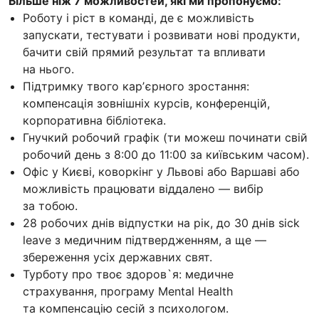
Більше ніж 7 можливостей, які ми пропонуємо:
Роботу і ріст в команді, де є можливість
запускати, тестувати і розвивати нові продукти,
бачити свій прямий результат та впливати
на нього.
Підтримку твого карʼєрного зростання:
компенсація зовнішніх курсів, конференцій,
корпоративна бібліотека.
Гнучкий робочий графік (ти можеш починати свій
робочий день з 8:00 до 11:00 за київським часом).
Офіс у Києві, коворкінг у Львові або Варшаві або
можливість працювати віддалено — вибір
за тобою.
28 робочих днів відпустки на рік, до 30 днів sick
leave з медичним підтвердженням, а ще —
збереження усіх державних свят.
Турботу про твоє здоров`я: медичне
страхування, програму Mental Health
та компенсацію сесій з психологом.