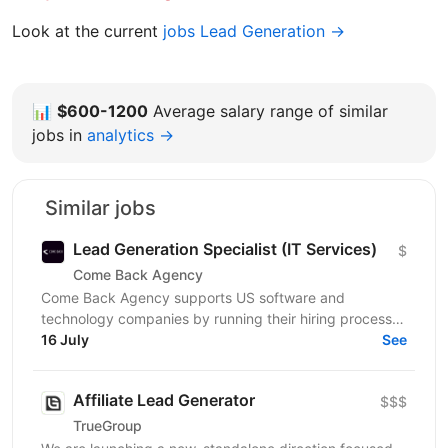
Look at the current
jobs Lead Generation →
📊
$600-1200
Average salary range of similar
jobs in
analytics →
Similar jobs
Lead Generation Specialist (IT Services)
$
Come Back Agency
Come Back Agency supports US software and
technology companies by running their hiring process.
We work with delivery and leadership teams to define
16 July
See
roles,...
Affiliate Lead Generator
$$$
TrueGroup