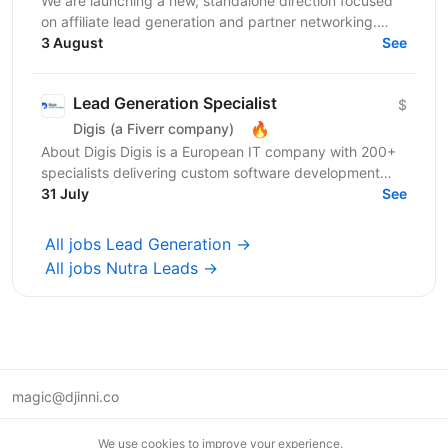
We are launching a new, standalone direction focused
on affiliate lead generation and partner networking.
This is not a classic Affiliate Manager role. The...
3 August
See
Lead Generation Specialist
$
🔥
Digis (a Fiverr company)
About Digis Digis is a European IT company with 200+
specialists delivering custom software development
and staff augmentation services to clients in the...
31 July
See
All jobs Lead Generation →
All jobs Nutra Leads →
magic@djinni.co
Terms of Use
We use cookies to improve your experience.