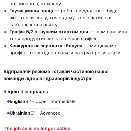
розвивав(ла) команду.
Гнучкі умови праці
— робота віддалено з будь-
якої точки світу, хоч з дому, хоч з затишної
кав’ярні, хоч з пляжу.
Графік 5/2 з гнучким стартом дня
— нам важлива
твоя продуктивність, а не час в офісі.
Конкурентна зарплата і бонуси
— ми цінуємо
профі і готові гідно платити за круті результати.
Відправляй резюме і ставай частиною нашої
команди лідерів і драйверів індустрії!
Required languages
English
B2 - Upper Intermediate
Ukrainian
C1 - Advanced
The job ad is no longer active