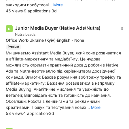
знаходити прибуткові...
More
45 views
·
9 applications
·
3d
Junior Media Buyer (Native Ads\Nutra)
$
Nutra Leads
Office Work
·
Ukraine
(Kyiv)
·
English - None
Product
Ми шукаємо Assistant Media Buyer, який хоче розвиватися
в affiliate-маркетингу та медіабаїнгу. Це чудова
можливість отримати практичний досвід роботи з Native
Ads та Nutra-вертикаллю під керівництвом досвідченої
команди. Вимоги: Базове розуміння арбітражу трафіку та
affiliate-маркетингу; Бажання розвиватися в напрямку
Media Buying; Аналітичне мислення та уважність до
деталей; Відповідальність та готовність до навчання.
Обов'язки: Робота з лендінгами та рекламними
креативами; Пошук та тестування нових...
More
58 views
·
1 application
·
3d