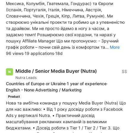
Мексика, Колумбія, Гватемала, Гондурас) та Європи
(Іспанія, Португалія, Італія, Німеччина, Австрія,
Словаччина, Чехія, Греція, Кіпр, Литва, Румунія). Ми
створюємо унікальні проекти та робимо це з упевненістю
та драйвом. Ми не просто йдемо в ногу з часом, а
задаємо темп! Розширюємо свої кордони, та наразі у
пошуку Affiliate Manager Що ми пропонуємо: - Зручний
графік роботи – почни свій день із комфортом та...
More
96 views
·
19 applications
·
18d
Middle / Senior Media Buyer (Nutra)
$$
Nutra Leads
Countries of Europe or Ukraine
·
1 year of experience
·
English - None
·
Advertising / Marketing
Product
Нова та амбітна команда у пошуку Media Buyer (Nutra) Що
для нас важливо: • Від 1 року досвіду роботи з Facebook
Ads у вертикалі Nutra. • Практичний досвід
масштабування рекламних кампаній із великими
бюджетами. • Досвід роботи з Tier 1 / Tier 2 / Tier 3. Що