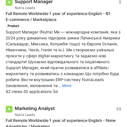
Support Manager
$
Nutra Leads
Full Remote
·
Worldwide
·
1 year of experience
·
English - B1
·
E-commerce / Marketplace
Product
Support Manager (Nutra) Ми — міжнародна компанія, яка з
2024 року динамічно підкорює ринки Латинської Америки
(Сальвадор, Мексика, Колумбія тощо) та Європи (Іспанія,
Німеччина, Чехія, Італія та ін.). Ми створюємо унікальні
проєкти у сфері digital-маркетингу та задаємо нові
стандарти! Шукаємо відповідального та ініціативного
Support Manager, який прагне розвиватися в affiliate-
маркетингу та розвиватись з командою Що потрібно буде
робити: Вести внутрішню ERP-систему NutraLeads
(оновлення, заповнення та...
More
92 views
·
20 applications
·
3d
Marketing Analyst
$$
Nutra Leads
Full Remote
·
Worldwide
·
1 year of experience
·
English - None
·
Advertising / Marketing