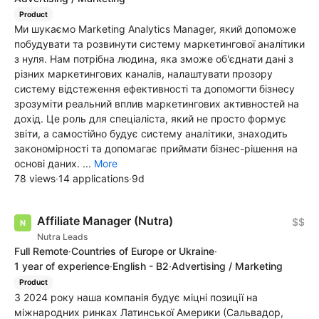
Product
Ми шукаємо Marketing Analytics Manager, який допоможе
побудувати та розвинути систему маркетингової аналітики
з нуля. Нам потрібна людина, яка зможе об'єднати дані з
різних маркетингових каналів, налаштувати прозору
систему відстеження ефективності та допомогти бізнесу
зрозуміти реальний вплив маркетингових активностей на
дохід. Це роль для спеціаліста, який не просто формує
звіти, а самостійно будує систему аналітики, знаходить
закономірності та допомагає приймати бізнес-рішення на
основі даних. ...
More
78 views
·
14 applications
·
9d
Affiliate Manager (Nutra)
$$
Nutra Leads
Full Remote
·
Countries of Europe or Ukraine
·
1 year of experience
·
English - B2
·
Advertising / Marketing
Product
З 2024 року наша компанія будує міцні позиції на
міжнародних ринках Латинської Америки (Сальвадор,