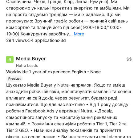
Словаччина, Чехія, Греція, Кіпр, Литва, Румунія). Ми
створюємо унікальні проєкти з енергією та амбіціями. Ми
не просто слідуємо трендам — ми їх задаємо. Що ми
пропонуємо: Зручний графік роботи — починай свій день
комфортно та плануй його під себе( 9:00-18:00/10:00-
19:00) Конкурентну заробітну...
More
294 views
·
54 applications
·
3d
Media Buyer
$$
Nutra Leads
Worldwide
·
1 year of experience
·
English - None
Product
Шукаємо Media Buyer у Nutra-напрямок. Якщо ти вмієш
знаходити робочі зв'язки, масштабувати кампанії та хочеш
впливати на свій дохід через результат, будемо раді
познайомитися. Що для нас важливо • Від 1 року досвіду
роботи з Facebook Ads у вертикалі Nutra. • Досвід
самостійного запуску та масштабування рекламних
кампаній. • Розуміння специфіки роботи з Tier 1, Tier 2 та
Tier 3 GEO. • Навички аналізу показників та прийняття
рішень на основі даних. • Вміння тестувати нові підходи та