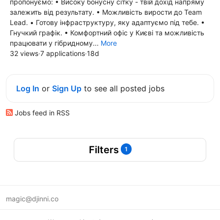
пропонуємо: • Високу бонусну сітку - твій дохід напряму
залежить від результату. • Можливість вирости до Team
Lead. • Готову інфраструктуру, яку адаптуємо під тебе. •
Гнучкий графік. • Комфортний офіс у Києві та можливість
працювати у гібридному...
More
32 views
·
7 applications
·
18d
Log In
or
Sign Up
to see all posted jobs
Jobs feed in RSS
Filters
1
magic@djinni.co
Terms of Use