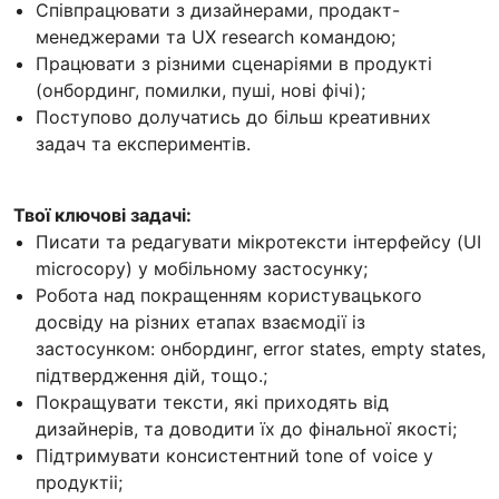
Співпрацювати з дизайнерами, продакт-
менеджерами та UX research командою;
Працювати з різними сценаріями в продукті
(онбординг, помилки, пуші, нові фічі);
Поступово долучатись до більш креативних
задач та експериментів.
Твої ключові задачі:
Писати та редагувати мікротексти інтерфейсу (UI
microcopy) у мобільному застосунку;
Робота над покращенням користувацького
досвіду на різних етапах взаємодії із
застосунком: онбординг, error states, empty states,
підтвердження дій, тощо.;
Покращувати тексти, які приходять від
дизайнерів, та доводити їх до фінальної якості;
Підтримувати консистентний tone of voice у
продуктіі;