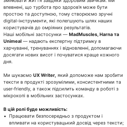
змінювати життя завдяки здоровим звичкам. Ми
впевнені, що турбота про здоров’я може бути
простою та доступною, тому створюємо зручні
digital-інструменти, які полегшують шлях наших
користувачів до омріяних результатів.
Наші мобільні застосунки —
MadMuscles, Harna та
Unimeal
— надають експертну підтримку в
харчуванні, тренуваннях і відновленні, допомагаючи
досягати нових висот і почуватися краще кожного
дня.
Ми шукаємо
UX Writer,
який допоможе нам зробити
тексти в продукті зрозумілими, консистентними та
user-friendly, а також підсилить команду в роботі з
мікрокопі в мобільних застосунках.
В цій ролі буде можливість:
Працювати безпосередньо з продуктом і
впливати на користувацький досвід через тексти;