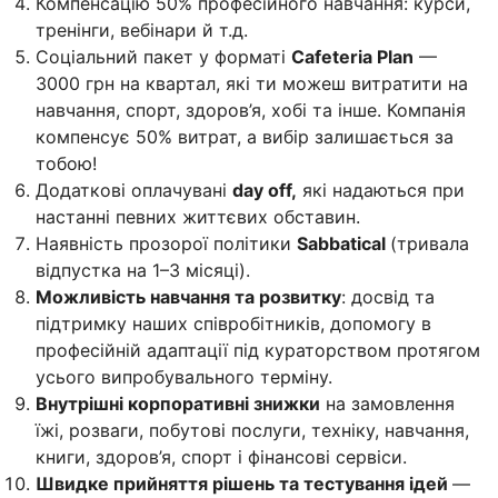
Компенсацію 50% професійного навчання: курси,
тренінги, вебінари й т.д.
Соціальний пакет у форматі
Cafeteria Plan
—
3000 грн на квартал, які ти можеш витратити на
навчання, спорт, здоров’я, хобі та інше. Компанія
компенсує 50% витрат, а вибір залишається за
тобою!
Додаткові оплачувані
day off,
які надаються при
настанні певних життєвих обставин.
Наявність прозорої політики
Sabbatical
(тривала
відпустка на 1–3 місяці).
Можливість навчання та розвитку
: досвід та
підтримку наших співробітників, допомогу в
професійній адаптації під кураторством протягом
усього випробувального терміну.
Внутрішні корпоративні знижки
на замовлення
їжі, розваги, побутові послуги, техніку, навчання,
книги, здоров’я, спорт і фінансові сервіси.
Швидке прийняття рішень та тестування ідей
—