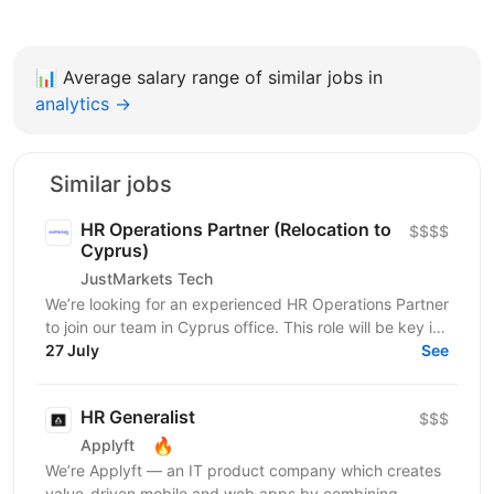
📊
Average salary range of similar jobs in
analytics →
Similar jobs
HR Operations Partner (Relocation to
$$$$
Cyprus)
JustMarkets Tech
We’re looking for an experienced HR Operations Partner
to join our team in Cyprus office. This role will be key in
aligning HR initiatives with business...
27 July
See
HR Generalist
$$$
🔥
Applyft
We’re Applyft — an IT product company which creates
value-driven mobile and web apps by combining