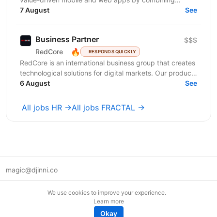
technology, analytics, and creativity. We launched a
7 August
See
new...
Business Partner
$$$
🔥
RedCore
RESPONDS QUICKLY
RedCore is an international business group that creates
technological solutions for digital markets. Our products
and services cover fintech, marketing,...
6 August
See
All jobs HR →
All jobs FRACTAL →
magic@djinni.co
Terms of Use
We use cookies to improve your experience.
Suggest an idea
Learn more
Remote tech jobs in Europe
Okay