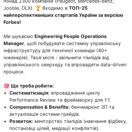
понад 2300 компаній (Peugeot, Mercedes-Benz,
Jooble, OLX). 🏆 Входимо в
ТОП-25
найперспективніших стартапів України за версією
Forbes!
Ми шукаємо
Engineering People Operations
Manager
, щоб побудувати системну управлінську
інфраструктуру для технічної команди (40+
інженерів). Твоя місія - звільнити тімлідів від
управлінського оверхеду та впровадити data-driven
процеси.
🎯 Що треба робити:
Систематизація:
впровадження циклу
Performance Review та фреймворку для 1:1.
Compensation & Benefits:
бенчмаркінг ЗП та
актуалізація системи грейдів.
Розвиток:
менторство тімлідів (навчання фідбеку,
постановці цілей, медіації конфліктів).