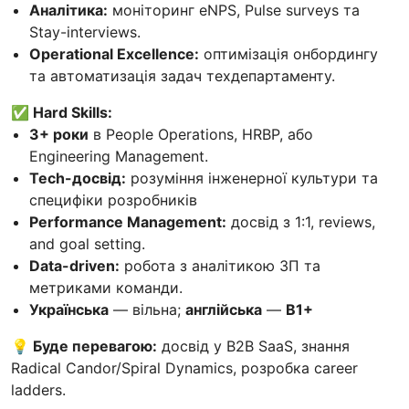
Аналітика:
моніторинг eNPS, Pulse surveys та
Stay-interviews.
Operational Excellence:
оптимізація онбордингу
та автоматизація задач техдепартаменту.
✅ Hard Skills:
3+ роки
в People Operations, HRBP, або
Engineering Management.
Tech-досвід:
розуміння інженерної культури та
специфіки розробників
Performance Management:
досвід з 1:1, reviews,
and goal setting.
Data-driven:
робота з аналітикою ЗП та
метриками команди.
Українська
— вільна;
англійська
—
B1+
💡 Буде перевагою:
досвід у B2B SaaS, знання
Radical Candor/Spiral Dynamics, розробка career
ladders.