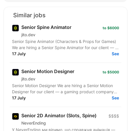
Similar jobs
Senior Spine Animator
to $6000
jito.dev
Senior Spine Animator (Characters & Props for Games)
We are hiring a Senior Spine Animator for our client — a
gaming product company creating stylized...
17 July
See
Senior Motion Designer
to $5000
jito.dev
Senior Motion Designer We are hiring a Senior Motion
Designer for our client — a gaming product company
focused on creating high-quality interactive...
17 July
See
Senior 2D Animator (Slots, Spine)
$$$$
NeverEnding
У NeverEnding ми віримо, що справжня анімація —