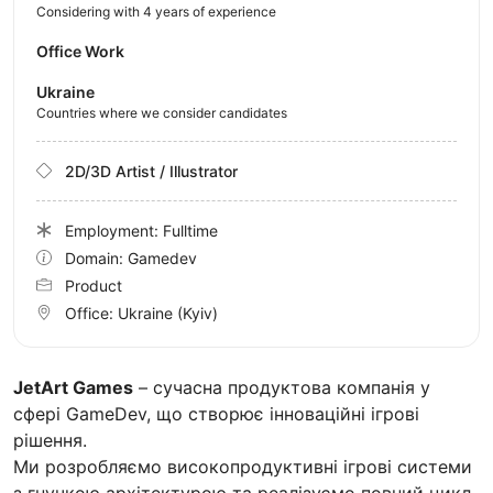
Considering with 4 years of experience
Office Work
Ukraine
Countries where we consider candidates
2D/3D Artist / Illustrator
Employment: Fulltime
Domain: Gamedev
Product
Office:
Ukraine
(Kyiv)
JetArt Games
– сучасна продуктова компанія у
сфері GameDev, що створює інноваційні ігрові
рішення.
Ми розробляємо високопродуктивні ігрові системи
з гнучкою архітектурою та реалізуємо повний цикл