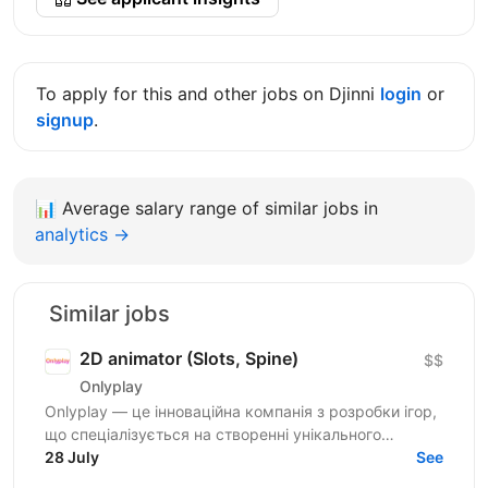
To apply for this and other jobs on Djinni
login
or
signup
.
📊
Average salary range of similar jobs in
analytics →
Similar jobs
2D animator (Slots, Spine)
$$
Onlyplay
Onlyplay — це інноваційна компанія з розробки ігор,
що спеціалізується на створенні унікального
ігрового досвіду. Ми продовжуємо активно зростати
28 July
See
й шукаємо...