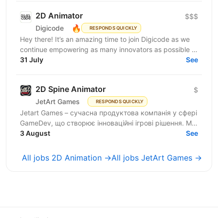
2D Animator
$$$
🔥
Digicode
RESPONDS QUICKLY
Hey there! It’s an amazing time to join Digicode as we
continue empowering as many innovators as possible to
change the world. We deliver outstanding...
31 July
See
2D Spine Animator
$
JetArt Games
RESPONDS QUICKLY
Jetart Games – сучасна продуктова компанія у сфері
GameDev, що створює інноваційні ігрові рішення. Ми
розробляємо високопродуктивні ігрові системи з
3 August
See
гнучкою...
All jobs 2D Animation →
All jobs JetArt Games →