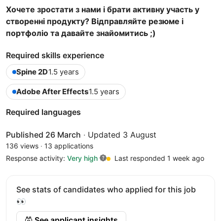
Хочете зростати з нами і брати активну участь у
створенні продукту? Відправляйте резюме і
портфоліо та давайте знайомитись ;)
Required skills experience
Spine 2D
1.5 years
Adobe After Effects
1.5 years
Required languages
Published 26 March
·
Updated 3 August
136 views
·
13 applications
Response activity:
Very high
Last responded 1 week ago
See stats of candidates who applied for this job
👀
See applicant insights