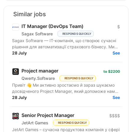
Similar jobs
IT Manager (DevOps Team)
$
Sagax Software
RESPONDS QUICKLY
Sagax Software — IT-компанія, що створює сучасні
рішення для автоматизації страхового бізнесу. Ми
розробляємо комплексну платформу для страхових
28 July
See
компаній,...
Project manager
to $2200
Qwerty.Software
RESPONDS QUICKLY
Привіт 👋 Ми активно зростаємо й зараз шукаємо
досвідченого Project Manager, який допоможе нам
масштабувати команди та процеси. Qwerty.Software
28 July
See
— українська...
Senior Project Manager
$$$$
JetArt Games
RESPONDS QUICKLY
JetArt Games – сучасна продуктова компанія у сфері