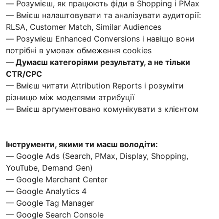
— Розумієш, як працюють фіди в Shopping і PMax
— Вмієш налаштовувати та аналізувати аудиторії:
RLSA, Customer Match, Similar Audiences
— Розумієш Enhanced Conversions і навіщо вони
потрібні в умовах обмеження cookies
—
Думаєш категоріями результату, а не тільки
CTR/CPC
— Вмієш читати Attribution Reports і розуміти
різницю між моделями атрибуції
— Вмієш аргументовано комунікувати з клієнтом
Інструменти, якими ти маєш володіти:
— Google Ads (Search, PMax, Display, Shopping,
YouTube, Demand Gen)
— Google Merchant Center
— Google Analytics 4
— Google Tag Manager
— Google Search Console