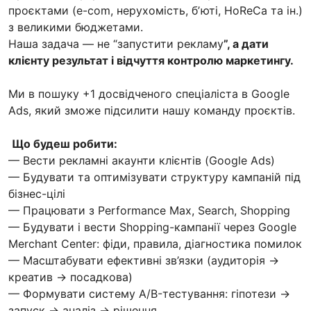
проєктами (e-com, нерухомість, бʼюті, HoReCa та ін.)
з великими бюджетами.
Наша задача — не “запустити рекламу
”, а дати
клієнту результат і відчуття контролю маркетингу.
Ми в пошуку +1 досвідченого спеціаліста в Google
Ads, який зможе підсилити нашу команду проєктів.
Що будеш робити:
— Вести рекламні акаунти клієнтів (Google Ads)
— Будувати та оптимізувати структуру кампаній під
бізнес-цілі
— Працювати з Performance Max, Search, Shopping
— Будувати і вести Shopping-кампанії через Google
Merchant Center: фіди, правила, діагностика помилок
— Масштабувати ефективні зв’язки (аудиторія →
креатив → посадкова)
— Формувати систему A/B-тестування: гіпотези →
запуск → аналіз → рішення