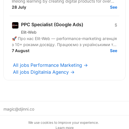
lifelong learning by creating digital products for over
170 million users worldwide. Our mission is to...
28 July
See
PPC Specialist (Google Ads)
$
Elit-Web
🚀 Про нас Elit-Web — performance-marketing агенція
з 10+ роками досвіду. Працюємо з українськими та
міжнародними проєктами, масштабуємо бізнеси
7 August
See
через SEO та...
All jobs Performance Marketing →
All jobs Digitalnia Agency →
magic@djinni.co
Terms of Use
We use cookies to improve your experience.
Suggest an idea
Learn more