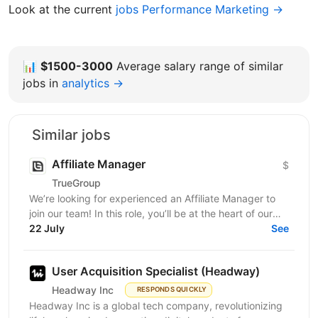
Look at the current
jobs Performance Marketing →
📊
$1500-3000
Average salary range of similar
jobs in
analytics →
Similar jobs
Affiliate Manager
$
TrueGroup
We’re looking for experienced an Affiliate Manager to
join our team! In this role, you’ll be at the heart of our
partner program, building relationships and...
22 July
See
User Acquisition Specialist (Headway)
Headway Inc
RESPONDS QUICKLY
Headway Inc is a global tech company, revolutionizing