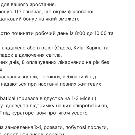
у для вашого зростання.
онус. Це означає, що окрім фіксованої
датковий бонус на який зможете
стю починати робочий день із 8:00 до 10:00 та
іддалено або в офісі (Одеса, Київ, Харків та
падок відключення світла.
их днів, 8 оплачуваних лікарняних на рік без
х.
вчання: курси, тренінги, вебінари й т.д.
кі надаються при настанні певних життєвих
atical (тривала відпустка на 1-3 місяці).
: досвід та підтримку наших співробітників,
ії під кураторством протягом усього
а замовлення їжі, розваги, побутові послуги,
, спорт і фінансові сервіси.