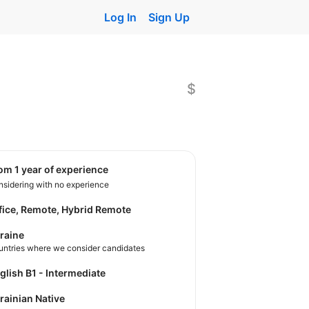
Log In
Sign Up
$
rom 1 year of experience
sidering with no experience
fice, Remote, Hybrid Remote
raine
untries where we consider candidates
nglish B1 - Intermediate
krainian Native