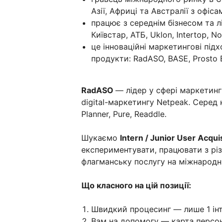
Азії, Африці та Австралії з офіса
працює з середнім бізнесом та 
Київстар, АТБ, Uklon, Intertop, 
це інноваційні маркетингові пі
продукти: RadASO, BASE, Prosto 
RadASO
— лідер у сфері маркетинг
digital-маркетингу Netpeak. Серед 
Planner, Pure, Readdle.
Шукаємо
Intern / Junior User Acquis
експериментувати, працювати з р
флагманську послугу на міжнародн
Що класного на цій позиції:
Швидкий процесинг — лише 1 інт
Вам на допомогу — карта персон