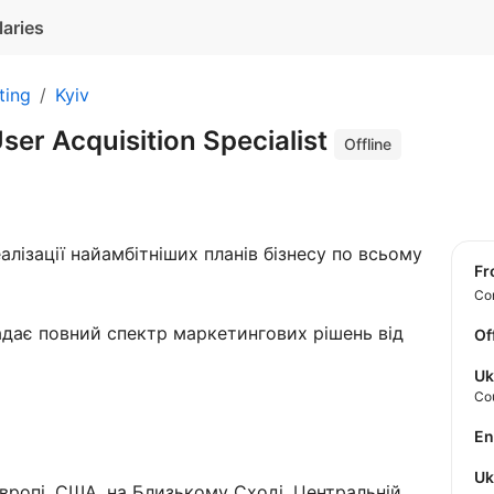
laries
ting
Kyiv
User Acquisition Specialist
Offline
алізації найамбітніших планів бізнесу по всьому
f
Con
адає повний спектр маркетингових рішень від
Of
Uk
Co
E
U
вропі, США, на Близькому Сході, Центральній