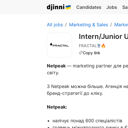
Candidates
Jobs
Sa
All jobs
Marketing & Sales
Marke
Intern/Junior 
FRACTAL
🔥
Copy link
Netpeak
— marketing partner для ре
світу.
З Netpeak можна більше. Агенція н
бренд-стратегії до кліку.
Netpeak:
налічує понад 600 спеціалістів
гравець міжнародного ринку в Є