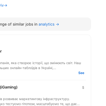
yiv→
nge of similar jobs in
analytics →
r
ія, яка створює історії, що змінюють світ. Наш
ших онлайн-таблоїдів в Україні,...
See
(iGaming)
$
ів розвиває маркетингову інфраструктуру.
о тестуємо гіпотези, масштабуємо те, що дає...