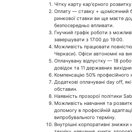
Чітку карту кар'єрного розвитк
Оплату — ставку + щомісячний б
ринкової ставки ви ще маєте до
безпосередньо впливати.
Гнучкий графік роботи з можливі
завершувати з 17:00 до 19:00.
Можливість працювати повністю в
Черкаси). Офіси автономні на ви
Оплачувану відпустку — 18 робоч
довідок та 11 державних вихідни
Компенсацію 50% професійного на
Додаткові оплачувані day off, я
обставин.
Наявність прозорої політики Sabb
Можливість навчання та розвитку
допомогу в професійній адаптац
випробувального терміну.
Внутрішні корпоративні знижки н
техніку, навчання, книги, здоров’я