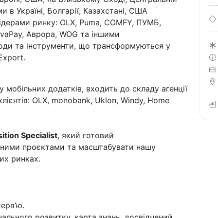
ми в Україні, Болгарії, Казахстані, США
лідерами ринку: OLX, Puma, COMFY, ПУМБ,
NovaPay, Аврора, WOG та іншими
дходи та інструменти, що трансформуються у
Export.
у мобільних додатків, входить до складу агенції
клієнтів: OLX, monobank, Uklon, Windy, Home
ition Specialist
, який готовий
ізними проєктами та масштабувати нашу
их ринках.
ерв’ю.
ального розвитку, карта знань, досвідчений