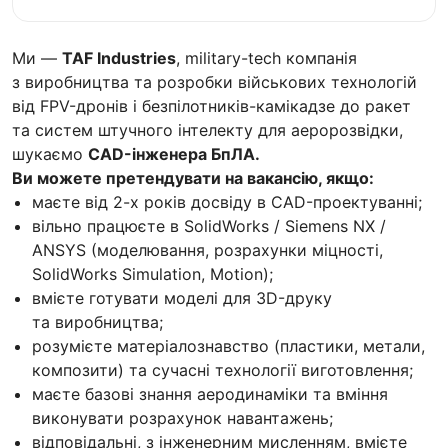
Ми —
TAF Industries
, military-tech компанія
з виробництва та розробки військових технологій
від FPV-дронів і безпілотників-камікадзе до ракет
та систем штучного інтелекту для аеророзвідки,
шукаємо
CAD-інженера БпЛА.
Ви можете претендувати на вакансію, якщо:
маєте від 2-х років досвіду в CAD-проектуванні;
вільно працюєте в SolidWorks / Siemens NX /
ANSYS (моделювання, розрахунки міцності,
SolidWorks Simulation, Motion);
вмієте готувати моделі для 3D-друку
та виробництва;
розумієте матеріалознавство (пластики, метали,
композити) та сучасні технології виготовлення;
маєте базові знання аеродинаміки та вміння
виконувати розрахунок навантажень;
відповідальні, з інженерним мисленням, вмієте