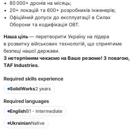
80 000+ дронів на місяць;
20+ локацій та 600+ розробників інженерів;
Офіційний допуск до експлуатації в Силах
Оборони та кодифікація ОВТ.
Наша ціль
— перетворити Україну на лідера
в розвитку військових технологій, що сприятиме
безпеці нашої держави.
З нетерпінням чекаємо на Ваше резюме! З повагою,
TAF Industries.
Required skills experience
SolidWorks
2 years
Required languages
English
B1 - Intermediate
Ukrainian
Native