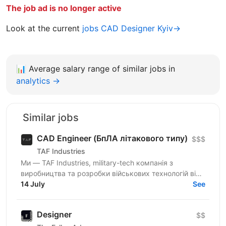
The job ad is no longer active
Look at the current
jobs CAD Designer Kyiv→
📊
Average salary range of similar jobs in
analytics →
Similar jobs
CAD Engineer (БпЛА літакового типу)
$$$
TAF Industries
Ми — TAF Industries, military-tech компанія з
виробництва та розробки військових технологій від
FPV-дронів і безпілотників-камікадзе до ракет та
14 July
See
систем...
Designer
$$