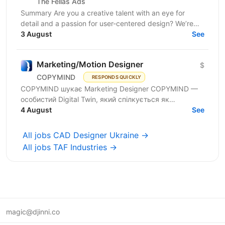
The Fellas Ads
Summary Are you a creative talent with an eye for
detail and a passion for user-centered design? We’re
searching for a Designer to craft visually...
3 August
See
Marketing/Motion Designer
$
COPYMIND
RESPONDS QUICKLY
COPYMIND шукає Marketing Designer COPYMIND —
особистий Digital Twin, який спілкується як
справжній ШІ-друг і з кожним днем стає
4 August
See
розумнішим. Він...
All jobs CAD Designer Ukraine →
All jobs TAF Industries →
magic@djinni.co