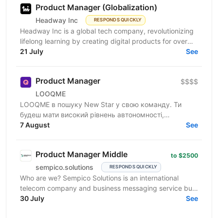
Product Manager (Globalization)
Headway Inc
RESPONDS QUICKLY
Headway Inc is a global tech company, revolutionizing
lifelong learning by creating digital products for over
170 million users worldwide. Our mission is to...
21 July
See
Product Manager
$$$$
LOOQME
LOOQME в пошуку New Star у свою команду. Ти
будеш мати високий рівнень автономності,
самостійно визначатимеш точки росту,
7 August
See
валідуватимеш гіпотези та будеш...
Product Manager Middle
to $2500
sempico.solutions
RESPONDS QUICKLY
Who are we? Sempico Solutions is an international
telecom company and business messaging service built
around our own product - the Gatum messaging...
30 July
See