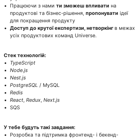
Працюючи з нами
ти зможеш впливати
на
продуктові та бізнес-рішення,
пропонувати
ідеї
для покращення продукту
Доступ до крутої експертизи, нетворкінг
в межах
усіх продуктових команд Universe.
Стек технологій:
TypeScript
Node.js
Nest.js
PostgreSQL
/ MySQL
Redis
React
,
Redux
,
Next.js
SQS
У тебе будуть такі завдання:
Розробка та підтримка фронтенд- і бекенд-