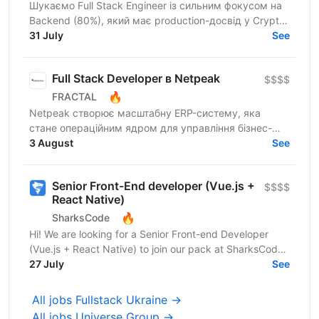
Шукаємо Full Stack Engineer із сильним фокусом на
Backend (80%), який має production-досвід у Crypto.
Це не класична Full Stack роль. Основний фокус —...
31 July
See
Full Stack Developer в Netpeak
$$$$
🔥
FRACTAL
Netpeak створює масштабну ERP-систему, яка
стане операційним ядром для управління бізнес-
процесами у сфері онлайн-маркетингу та
3 August
See
виробництва послуг. Коротко...
Senior Front-End developer (Vue.js +
$$$$
React Native)
🔥
SharksCode
Hi! We are looking for a Senior Front-end Developer
(Vue.js + React Native) to join our pack at SharksCode
27 July
🦈💙 SharksCode is a Ukrainian IT company that...
See
All jobs Fullstack Ukraine →
All jobs Universe Group →