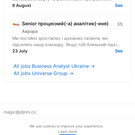
продуктів для бухгалтерів та підприємців України —
6 August
See
запрошує тебе до...
Senior процесний(-а) аналітик(-иня)
$$
Аврора
Ми постійно зростаємо і шукаємо таланти, які
підсилять нашу команду. Якщо тобі близький підхід
до роботи, наш темп і драйв — відгукуйся на
23 July
See
вакансію і давай...
All jobs Business Analyst Ukraine →
All jobs Universe Group →
magic@djinni.co
Terms of Use
We use cookies to improve your experience.
Suggest an idea
Learn more