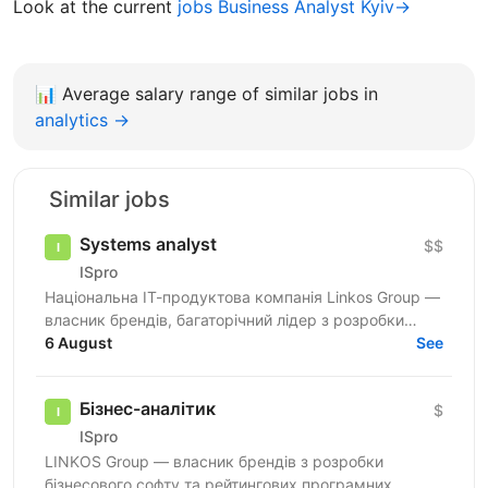
Look at the current
jobs Business Analyst Kyiv→
📊
Average salary range of similar jobs in
analytics →
Similar jobs
Systems analyst
$$
ISpro
Національна ІТ-продуктова компанія Linkos Group —
власник брендів, багаторічний лідер з розробки
бізнесового софту та рейтингових програмних
6 August
See
продуктів для...
Бізнес-аналітик
$
ISpro
LINKOS Group — власник брендів з розробки
бізнесового софту та рейтингових програмних