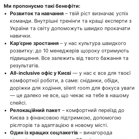
Ми пропонуємо такі бенефіти:
Розвиток та навчання
– твій ріст визначає успіх
команди. Внутрішні тренінги та кращі експерти з
України та світу допоможуть швидко прокачати
навички.
Кар’єрне зростання
– у нас культура швидкого
розвитку: до 10 менеджерів щороку отримують
підвищення. Все залежить від твого бажання та
результатів.
All-inclusive офіс у Києві
— у нас є все для твоєї
комфортної роботи, а саме: сніданки, обіди,
доріжки для ходіння, silent room для фокуса уваги
— це далеко не все, що чекає на тебе в нашому
спейсі.
Релокаційний пакет
– комфортний переїзд до
Києва з фінансовою підтримкою, допомогою
рієлторів та адаптацією в новому місті.
Один із кращих соцпакетів
– винагорода