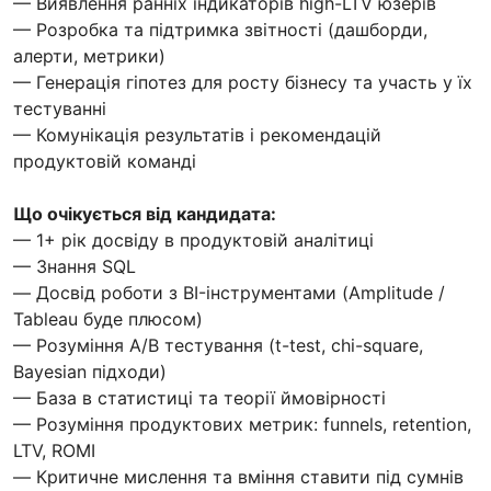
— Виявлення ранніх індикаторів high-LTV юзерів
— Розробка та підтримка звітності (дашборди,
алерти, метрики)
— Генерація гіпотез для росту бізнесу та участь у їх
тестуванні
— Комунікація результатів і рекомендацій
продуктовій команді
Що очікується від кандидата:
— 1+ рік досвіду в продуктовій аналітиці
— Знання SQL
— Досвід роботи з BI-інструментами (Amplitude /
Tableau буде плюсом)
— Розуміння A/B тестування (t-test, chi-square,
Bayesian підходи)
— База в статистиці та теорії ймовірності
— Розуміння продуктових метрик: funnels, retention,
LTV, ROMI
— Критичне мислення та вміння ставити під сумнів