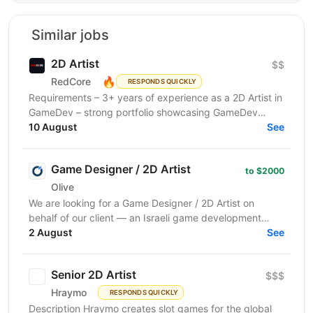
Similar jobs
2D Artist
$$
🔥
RedCore
RESPONDS QUICKLY
Requirements – 3+ years of experience as a 2D Artist in
GameDev – strong portfolio showcasing GameDev
projects – strong drawing, composition, color,...
10 August
See
Game Designer / 2D Artist
to $2000
Olive
We are looking for a Game Designer / 2D Artist on
behalf of our client — an Israeli game development
company creating hyper-casual mobile and casino-
2 August
See
style...
Senior 2D Artist
$$$
Hraymo
RESPONDS QUICKLY
Description Hraymo creates slot games for the global