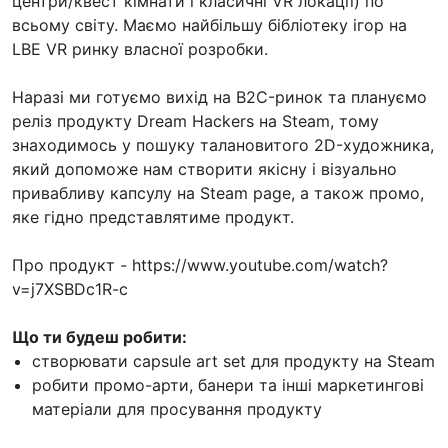
центри/квест кімнати і класичні VR локації) по
всьому світу. Маємо найбільшу бібліотеку ігор на
LBE VR ринку власної розробки.
Наразі ми готуємо вихід на B2C-ринок та плануємо
реліз продукту Dream Hackers на Steam, тому
знаходимось у пошуку талановитого 2D-художника,
який допоможе нам створити якісну і візуально
привабливу капсулу на Steam page, а також промо,
яке гідно представлятиме продукт.
Про продукт - https://www.youtube.com/watch?
v=j7XSBDc1R-c
Що ти будеш робити:
створювати capsule art set для продукту на Steam
робити промо-арти, банери та інші маркетингові
матеріали для просування продукту