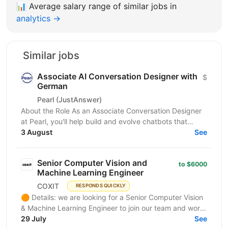
📊
Average salary range of similar jobs in
analytics →
Similar jobs
Associate AI Conversation Designer with
$
German
Pearl (JustAnswer)
About the Role As an Associate Conversation Designer
at Pearl, you'll help build and evolve chatbots that
support and convert millions of customers around...
3 August
See
Senior Computer Vision and
to $6000
Machine Learning Engineer
COXIT
RESPONDS QUICKLY
🟠 Details: we are looking for a Senior Computer Vision
& Machine Learning Engineer to join our team and work
on innovative AI and Computer Vision solutions...
29 July
See