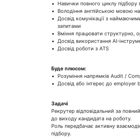
Навички повного циклу підбору п
Володіння англійською мовою на 
Досвід комунікації з наймаючим
запитами
Вміння працювати структурно, ор
Досвід використання AI-інструме
Досвід роботи з ATS
Буде плюсом:
Розуміння напрямків Audit / Comp
Досвід або інтерес до employer 
Задачі
Рекрутер відповідальний за повни
до виходу кандидата на роботу.
Роль передбачає активну взаємодію
підбору.