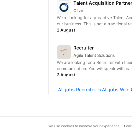
Talent Acquisition Partne
Olive
We’re looking for a proactive Talent Ac
our business. This is not a traditiona
2 August
Recruiter
Agile Talent Solutions
We are looking for a Recruiter with fluen
communication. You will speak with can
3 August
All jobs Recruiter →
All jobs Wil
We use cookies to improve your experience.
Lear
magic@djinni.co
Terms of Use
Sugges