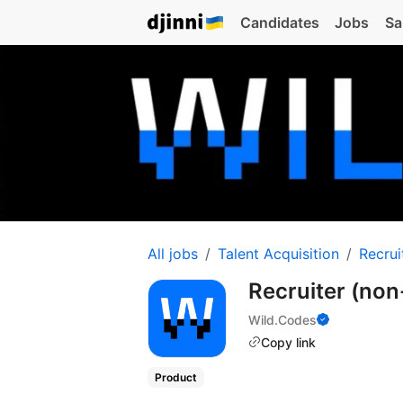
Candidates
Jobs
Sa
All jobs
Talent Acquisition
Recrui
Recruiter (non
Wild.Codes
Copy link
Product