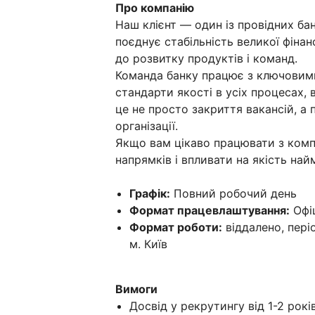
Про компанію
Наш клієнт — один із провідних ба
поєднує стабільність великої фіна
до розвитку продуктів і команд.
Команда банку працює з ключовим
стандарти якості в усіх процесах,
це не просто закриття вакансій, а 
організації.
Якщо вам цікаво працювати з комп
напрямків і впливати на якість най
Графік:
Повний робочий день
Формат працевлаштування:
Офіц
Формат роботи:
віддалено, періо
м. Київ
Вимоги
Досвід у рекрутингу від 1-2 рокі