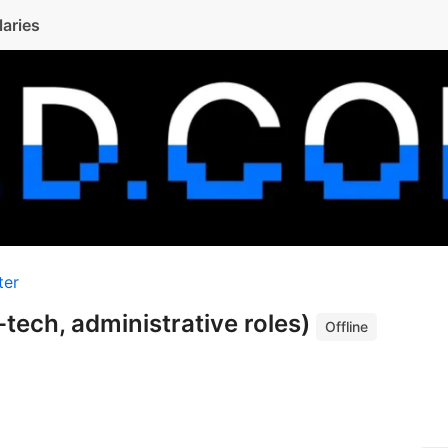
laries
ter
-tech, administrative roles)
Offline