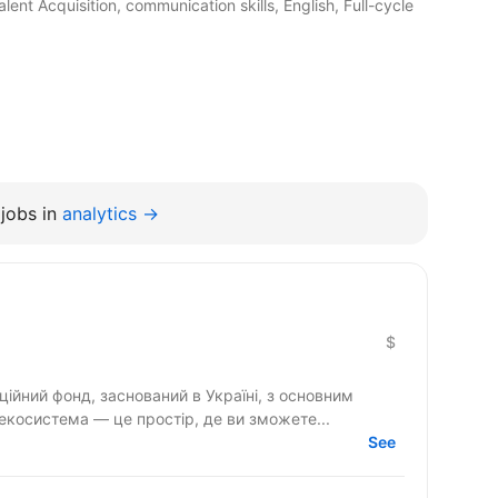
lent Acquisition, communication skills, English, Full-cycle
jobs in
analytics →
$
ційний фонд, заснований в Україні, з основним
екосистема — це простір, де ви зможете...
See