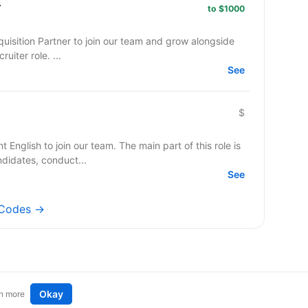
r
to $1000
quisition Partner to join our team and grow alongside
l recruiter role. ...
See
$
t English to join our team. The main part of this role is
didates, conduct...
See
d.Codes →
Okay
n more
t an idea
Remote tech jobs in Europe