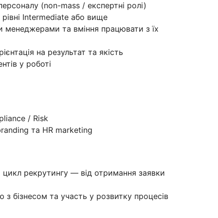
ерсоналу (non-mass / експертні ролі)
рівні Intermediate або вище
и менеджерами та вміння працювати з їх
ієнтація на результат та якість
нтів у роботі
liance / Risk
branding та HR marketing
й цикл рекрутингу — від отримання заявки
 з бізнесом та участь у розвитку процесів