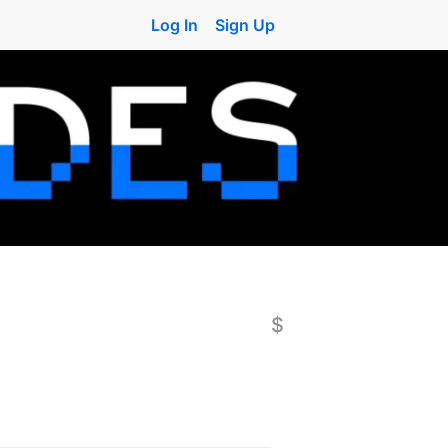
Log In
Sign Up
$