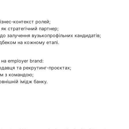
бізнес-контекст ролей;
s як стратегічний партнер;
 до залучення вузькопрофільних кандидатів;
ідбеком на кожному етапі.
 на employer brand:
одавця та рекрутинг-проєктах;
зом з командою;
овнішній імідж банку.