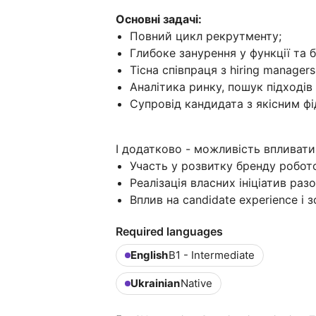
Основні задачі:
Повний цикл рекрутменту;
Глибоке занурення у функції та 
Тісна співпраця з hiring manager
Аналітика ринку, пошук підходів
Супровід кандидата з якісним ф
І додатково - можливість впливати
Участь у розвитку бренду робот
Реалізація власних ініціатив ра
Вплив на candidate experience і з
Required languages
English
B1 - Intermediate
Ukrainian
Native