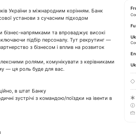
f
нків України з міжнародним корінням. Банк
Con
нсової установи з сучасним підходом
Fu
и бізнес-напрямками та впроваджує високі
Uk
 включаючи підбір персоналу. Тут рекрутинг —
Co
партнерство з бізнесом і вплив на розвиток
E
лексними ролями, комунікувати з керівниками
U
му — ця роль буде для вас.
ійно, в штат Банку
дичні зустрічі з командою/поїздки на івенти в
в