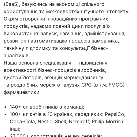
(SaaS), базуючись на економіці спільного
користування та можливостях штучного інтелекту.
Окрім створення інноваційних програмних
продуктів, надаємо повний цикл послуг з їх
використання: запуск, навчання, адміністрування,
розвиток і автоматизацію процесів замовника,
технічну підтримку та консультації бізнес-
аналітиків.
Наша основна спеціалізація — підвищення
ефективності бізнес-процесів виробників,
дистриб’юторів, агенцій мерчендайзингу
та роздрібних мереж в галузях CPG (в т.ч. FMCG) і
фармацевтики.
140+ співробітників в команді;
100+ клієнтів в 13 країнах, серед яких: PepsiCo,
Coca-Cola, Nestle, Shell, Nemiroff, Philip Morris і
інші;
27 000+ користувачів наших сервісів;