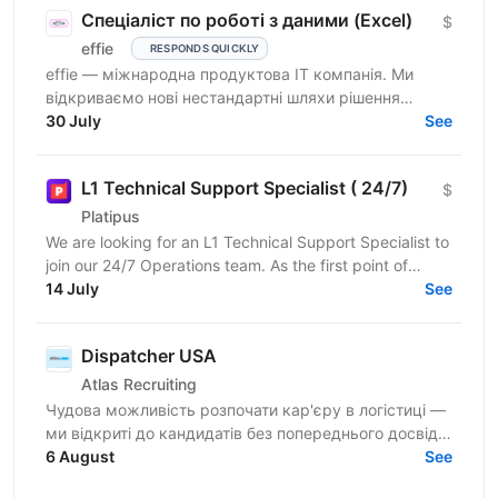
Спеціаліст по роботі з даними (Excel)
$
effie
RESPONDS QUICKLY
effie — міжнародна продуктова IT компанія. Ми
відкриваємо нові нестандартні шляхи рішення
бізнес-викликів, надаючи глобальні хмарні сервіси
30 July
See
(SaaS),...
L1 Technical Support Specialist ( 24/7)
$
Platipus
We are looking for an L1 Technical Support Specialist to
join our 24/7 Operations team. As the first point of
contact for our partners, you will play a key...
14 July
See
Dispatcher USA
Atlas Recruiting
Чудова можливість розпочати кар'єру в логістиці —
ми відкриті до кандидатів без попереднього досвіду!
Покращуйте розмовну англійську та розвивайте
6 August
See
навички...