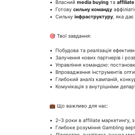
Власний
media buying
та
affiliat
Готову
сильну команду
аффіліаті
Сильну
інфраструктуру
, яка дає
🎯 Твої завдання:
Побудова та реалізація ефективної
Залучення нових партнерів і роз
Управління командою: постановк
Впровадження інструментів оптим
Глибокий аналіз кампаній, конкур
Комунікація з внутрішніми депар
💼 Що важливо для нас:
2–3 роки в affiliate маркетингу, з
Глибоке розуміння Gambling верт
Лідерство, аналітика, гнучке мис