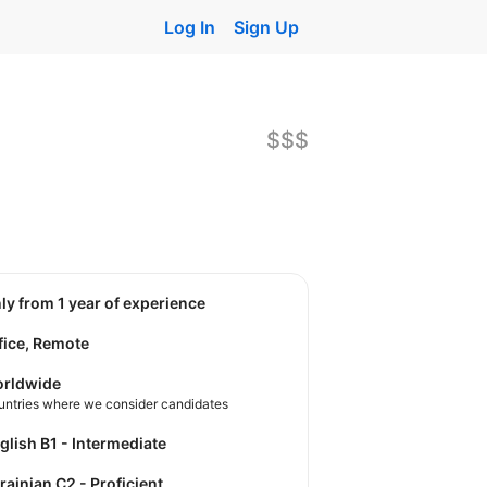
Log In
Sign Up
$$$
nly from 1 year of experience
fice, Remote
rldwide
untries where we consider candidates
nglish B1 - Intermediate
krainian C2 - Proficient