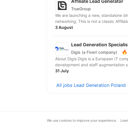
Affiliate Lead Generator
TrueGroup
We are launching a new, standalone dir
networking. This is not a classic Affilia
3 August
Lead Generation Specialis
🔥
Digis (a Fiverr company)
About Digis Digis is a European IT com
development and staff augmentation serv
31 July
All jobs Lead Generation Poland
We use cookies to improve your experience.
Lear
magic@djinni.co
Terms of Use
Sugges