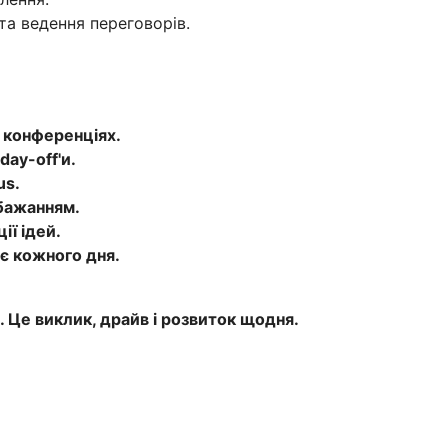
та ведення переговорів.
а конференціях.
day-off'и.
us.
бажанням.
ії ідей.
є кожного дня.
. Це виклик, драйв і розвиток щодня.