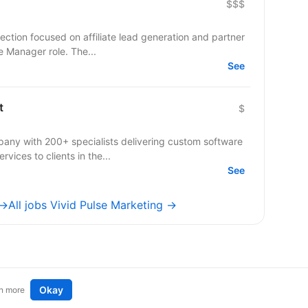
$$$
ection focused on affiliate lead generation and partner
te Manager role. The...
See
t
$
pany with 200+ specialists delivering custom software
ices to clients in the...
See
 →
All jobs Vivid Pulse Marketing →
Okay
n more
t an idea
Remote tech jobs in Europe