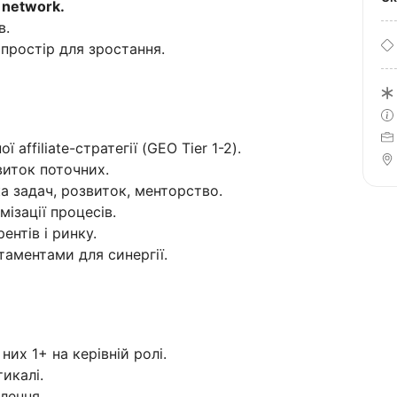
e network.
в.
 простір для зростання.
 affiliate-стратегії (GEO Tier 1-2).
виток поточних.
а задач, розвиток, менторство.
ізації процесів.
ентів і ринку.
таментами для синергії.
 них 1+ на керівній ролі.
икалі.
лення.