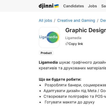
Candidates
Jobs
Sa
All jobs
Creative and Gaming
De
Graphic Designe
Ligamedia
Copy link
Product
Ligamedia
шукає графічного дизайне
креативів та друкованих матеріалів
Що ви будете робити:
Розробляти банери, соцмережев
Адаптувати дизайн під Meta / Go
Створювати поліграфію та POS-
Готувати макети до друку