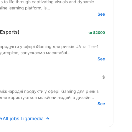
s to life through captivating visuals and dynamic
ine learning platform, is...
See
 Esports)
to $2000
родукти у сфері iGaming для ринків UA та Tier-1.
иторією, запускаємо масштабні...
See
$
міжнародні продукти у сфері iGaming для ринків
дня користуються мільйони людей, а дизайн...
See
 →
All jobs Ligamedia →