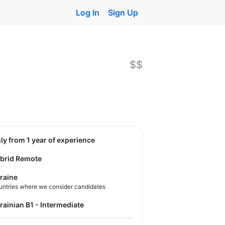
Log In
Sign Up
$$
nly from 1 year of experience
brid Remote
raine
untries where we consider candidates
krainian B1 - Intermediate