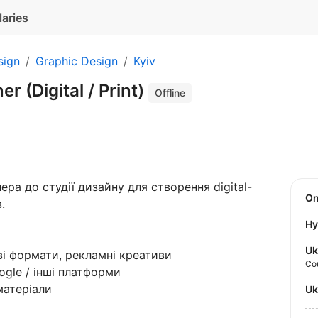
laries
sign
Graphic Design
Kyiv
r (Digital / Print)
Offline
ра до студії дизайну для створення digital-
O
.
Hy
Uk
і формати, рекламні креативи
Co
ogle / інші платформи
матеріали
U