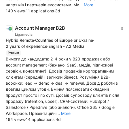
напрямів і партнерів екосистеми. Ми...
More
140 views
·
11 applications
·
3d
Account Manager B2B
$
Ligamedia
Hybrid Remote
·
Countries of Europe or Ukraine
·
2 years of experience
·
English - A2
·
Media
Product
Вимоги до кандидата: 2–4 роки у B2B-продажах або
account management (бажано: SaaS, медіа, підпискові
сервіси, консалтинг). Досвід продажів корпоративним
клієнтам (середній і великий бізнес). Розуміння B2B-
воронки: lead → demo → deal → renewal. Досвід роботи з
довгим циклом угоди. Вміння пояснювати складний
продукт просто і по суті. Досвід супроводу клієнтів після
продажу (retention, upsell). CRM-системи: HubSpot /
Salesforce / Pipedrive (або аналоги). Office 365 / Google
Workspace. Презентаційні...
More
164 views
·
14 applications
·
4d