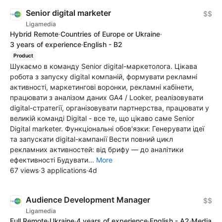
Senior digital marketer
$$
Ligamedia
Hybrid Remote
·
Countries of Europe or Ukraine
·
3 years of experience
·
English - B2
Product
Шукаємо в команду Senior digital-маркетолога. Цікава
робота з запуску digital компаній, формувати рекламні
активності, маркетингові воронки, рекламні кабінети,
працювати з аналізом даних GA4 / Looker, реалізовувати
digital-стратегії, організовувати партнерства, працювати у
великій команді Digital - все те, що цікаво саме Senior
Digital marketer. Функціональні обов'язки: Генерувати ідеї
та запускати digital-кампанії Вести повний цикл
рекламних активностей: від брифу — до аналітики
ефективності Будувати...
More
67 views
·
3 applications
·
4d
Audience Development Manager
$$
Ligamedia
Full Remote
·
Ukraine
·
4 years of experience
·
English - A2
·
Media