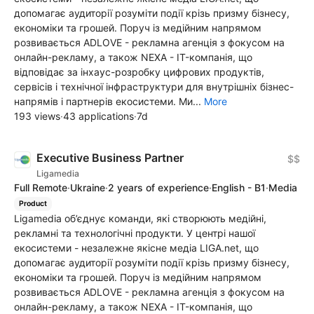
допомагає аудиторії розуміти події крізь призму бізнесу,
економіки та грошей. Поруч із медійним напрямом
розвивається ADLOVE - рекламна агенція з фокусом на
онлайн-рекламу, а також NEXA - IT-компанія, що
відповідає за інхаус-розробку цифрових продуктів,
сервісів і технічної інфраструктури для внутрішніх бізнес-
напрямів і партнерів екосистеми. Ми...
More
193 views
·
43 applications
·
7d
Executive Business Partner
$$
Ligamedia
Full Remote
·
Ukraine
·
2 years of experience
·
English - B1
·
Media
Product
Ligamedia об’єднує команди, які створюють медійні,
рекламні та технологічні продукти. У центрі нашої
екосистеми - незалежне якісне медіа LIGA.net, що
допомагає аудиторії розуміти події крізь призму бізнесу,
економіки та грошей. Поруч із медійним напрямом
розвивається ADLOVE - рекламна агенція з фокусом на
онлайн-рекламу, а також NEXA - IT-компанія, що