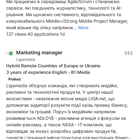
Ми працюємо в середовищі Agile/Scrum і створюємо
сервіси, які поєднують журналістику, технології та AI-
рішення. Ми шукаємо системного, відповідального та
комунікабельного Middle+/Strong Middle Project Manager,
який візьме під опіку напрямок...
More
127 views
·
40 applications
·
1d
Marketing manager
$$$
Ligamedia
Hybrid Remote
·
Countries of Europe or Ukraine
·
3 years of experience
·
English - B1
·
Media
Product
Ligamedia об’єднує команди, які створюють медійні,
рекламні та технологічні продукти. У центрі нашої
екосистеми - незалежне якісне медіа LIGA.net, що
допомагає аудиторії розуміти події крізь призму бізнесу,
економіки та грошей. Поруч із медійним напрямом
розвивається ADLOVE - рекламна агенція з фокусом на
онлайн-рекламу, а також NEXA - IT-компанія, що
відповідає за інхаус-розробку цифрових продуктів,
сервісів і технічної інфраструктури для внутрішніх бізнес-