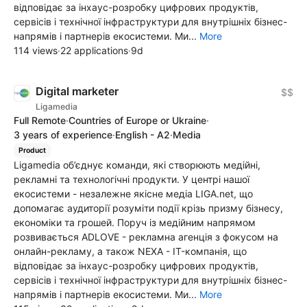
відповідає за інхаус-розробку цифрових продуктів,
сервісів і технічної інфраструктури для внутрішніх бізнес-
напрямів і партнерів екосистеми. Ми...
More
114 views
·
22 applications
·
9d
Digital marketer
$$
Ligamedia
Full Remote
·
Countries of Europe or Ukraine
·
3 years of experience
·
English - A2
·
Media
Product
Ligamedia об’єднує команди, які створюють медійні,
рекламні та технологічні продукти. У центрі нашої
екосистеми - незалежне якісне медіа LIGA.net, що
допомагає аудиторії розуміти події крізь призму бізнесу,
економіки та грошей. Поруч із медійним напрямом
розвивається ADLOVE - рекламна агенція з фокусом на
онлайн-рекламу, а також NEXA - IT-компанія, що
відповідає за інхаус-розробку цифрових продуктів,
сервісів і технічної інфраструктури для внутрішніх бізнес-
напрямів і партнерів екосистеми. Ми...
More