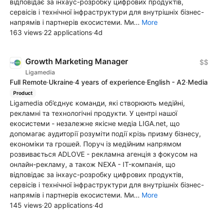
відповідає за інхаус-розробку цифрових продуктів,
сервісів і технічної інфраструктури для внутрішніх бізнес-
напрямів і партнерів екосистеми. Ми...
More
163 views
·
22 applications
·
4d
Growth Marketing Manager
$$
Ligamedia
Full Remote
·
Ukraine
·
4 years of experience
·
English - A2
·
Media
Product
Ligamedia об’єднує команди, які створюють медійні,
рекламні та технологічні продукти. У центрі нашої
екосистеми - незалежне якісне медіа LIGA.net, що
допомагає аудиторії розуміти події крізь призму бізнесу,
економіки та грошей. Поруч із медійним напрямом
розвивається ADLOVE - рекламна агенція з фокусом на
онлайн-рекламу, а також NEXA - IT-компанія, що
відповідає за інхаус-розробку цифрових продуктів,
сервісів і технічної інфраструктури для внутрішніх бізнес-
напрямів і партнерів екосистеми. Ми...
More
145 views
·
20 applications
·
4d