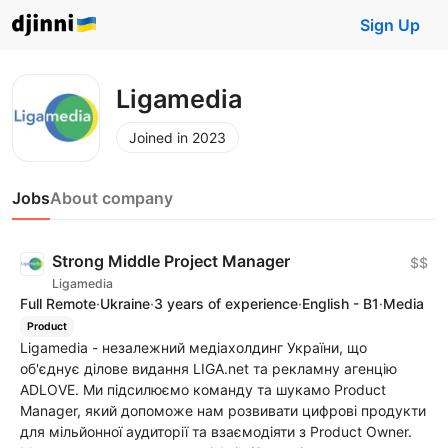
Sign Up
Ligamedia
Joined in 2023
Jobs
About company
Strong Middle Project Manager
$$
Ligamedia
Full Remote
·
Ukraine
·
3 years of experience
·
English - B1
·
Media
Product
Ligamedia - незалежний медіахолдинг України, що
об'єднує ділове видання LIGA.net та рекламну агенцію
ADLOVE. Ми підсилюємо команду та шукамо Product
Manager, який допоможе нам розвивати цифрові продукти
для мільйонної аудиторії та взаємодiяти з Product Owner.