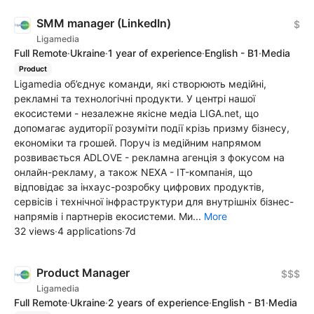
SMM manager (LinkedIn)
$
Ligamedia
Full Remote
·
Ukraine
·
1 year of experience
·
English - B1
·
Media
Product
Ligamedia об’єднує команди, які створюють медійні,
рекламні та технологічні продукти. У центрі нашої
екосистеми - незалежне якісне медіа LIGA.net, що
допомагає аудиторії розуміти події крізь призму бізнесу,
економіки та грошей. Поруч із медійним напрямом
розвивається ADLOVE - рекламна агенція з фокусом на
онлайн-рекламу, а також NEXA - IT-компанія, що
відповідає за інхаус-розробку цифрових продуктів,
сервісів і технічної інфраструктури для внутрішніх бізнес-
напрямів і партнерів екосистеми. Ми...
More
32 views
·
4 applications
·
7d
Product Manager
$$$
Ligamedia
Full Remote
·
Ukraine
·
2 years of experience
·
English - B1
·
Media