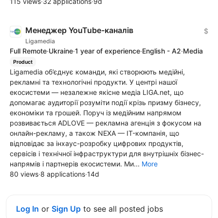
115 views
·
32 applications
·
9d
Менеджер YouTube-каналів
$
Ligamedia
Full Remote
·
Ukraine
·
1 year of experience
·
English - A2
·
Media
Product
Ligamedia об’єднує команди, які створюють медійні,
рекламні та технологічні продукти. У центрі нашої
екосистеми — незалежне якісне медіа LIGA.net, що
допомагає аудиторії розуміти події крізь призму бізнесу,
економіки та грошей. Поруч із медійним напрямом
розвивається ADLOVE — рекламна агенція з фокусом на
онлайн-рекламу, а також NEXA — IT-компанія, що
відповідає за інхаус-розробку цифрових продуктів,
сервісів і технічної інфраструктури для внутрішніх бізнес-
напрямів і партнерів екосистеми. Ми...
More
80 views
·
8 applications
·
14d
Log In
or
Sign Up
to see all posted jobs