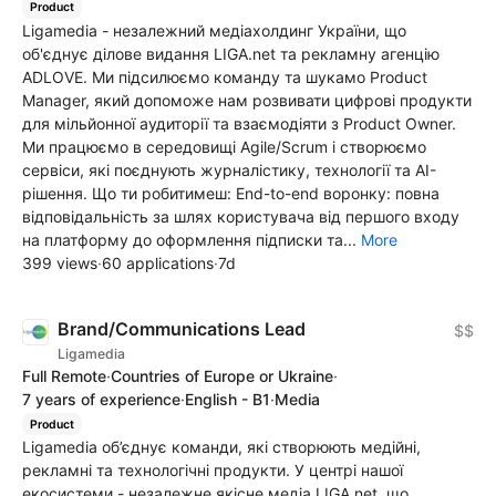
Product
Ligamedia - незалежний медіахолдинг України, що
об'єднує ділове видання LIGA.net та рекламну агенцію
ADLOVE. Ми підсилюємо команду та шукамо Product
Manager, який допоможе нам розвивати цифрові продукти
для мільйонної аудиторії та взаємодiяти з Product Owner.
Ми працюємо в середовищі Agile/Scrum і створюємо
сервіси, які поєднують журналістику, технології та AI-
рішення. Що ти робитимеш: End-to-end воронку: повна
відповідальність за шлях користувача від першого входу
на платформу до оформлення підписки та...
More
399 views
·
60 applications
·
7d
Brand/Communications Lead
$$
Ligamedia
Full Remote
·
Countries of Europe or Ukraine
·
7 years of experience
·
English - B1
·
Media
Product
Ligamedia об’єднує команди, які створюють медійні,
рекламні та технологічні продукти. У центрі нашої
екосистеми - незалежне якісне медіа LIGA.net, що