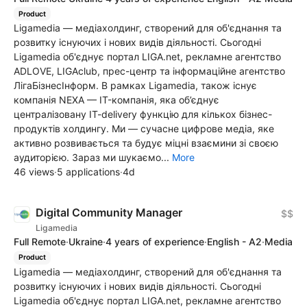
Product
Ligamedia — медіахолдинг, створений для об'єднання та
розвитку існуючих і нових видів діяльності. Сьогодні
Ligamedia об'єднує портал LIGA.net, рекламне агентство
ADLOVE, LIGAclub, прес-центр та інформаційне агентство
ЛігаБізнесІнформ. В рамках Ligamedia, також існує
компанія NEXA — IT-компанія, яка об’єднує
централізовану IT-delivery функцію для кількох бізнес-
продуктів холдингу. Ми — сучасне цифрове медіа, яке
активно розвивається та будує міцні взаємини зі своєю
аудиторією. Зараз ми шукаємо...
More
46 views
·
5 applications
·
4d
Digital Сommunity Manager
$$
Ligamedia
Full Remote
·
Ukraine
·
4 years of experience
·
English - A2
·
Media
Product
Ligamedia — медіахолдинг, створений для об'єднання та
розвитку існуючих і нових видів діяльності. Сьогодні
Ligamedia об'єднує портал LIGA.net, рекламне агентство