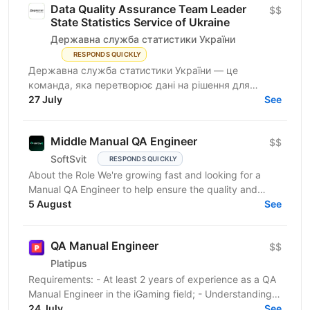
Data Quality Assurance Team Leader
$$
State Statistics Service of Ukraine
Державна служба статистики України
RESPONDS QUICKLY
Державна служба статистики України — це
команда, яка перетворює дані на рішення для
розвитку країни. Ми перебуваємо у процесі
27 July
See
цифрової трансформації:...
Middle Manual QA Engineer
$$
SoftSvit
RESPONDS QUICKLY
About the Role We're growing fast and looking for a
Manual QA Engineer to help ensure the quality and
stability of our frontend project. You will work...
5 August
See
QA Manual Engineer
$$
Platipus
Requirements: - At least 2 years of experience as a QA
Manual Engineer in the iGaming field; - Understanding
of client-server architecture principles; -...
24 July
See