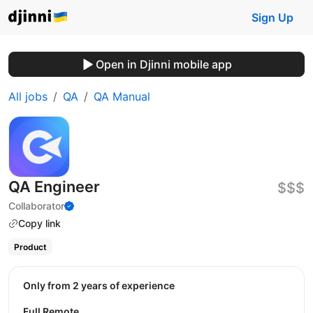
Sign Up
Open in Djinni mobile app
All jobs
QA
QA Manual
QA Engineer
$$$
Collaborator
Copy link
Product
Only from 2 years of experience
Full Remote