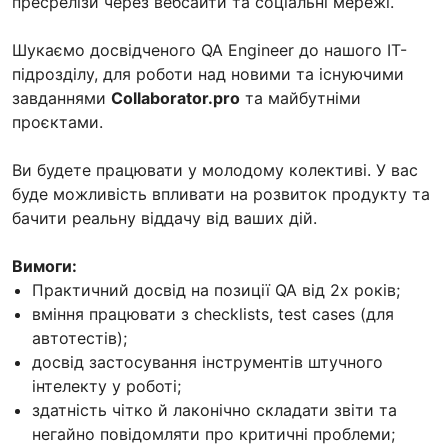
пресрелізи через вебсайти та соціальні мережі.
Шукаємо досвідченого QA Engineer до нашого IT-
підрозділу, для роботи над новими та існуючими
завданнями
Collaborator.pro
та майбутніми
проєктами.
Ви будете працювати у молодому колективі. У вас
буде можливість впливати на розвиток продукту та
бачити реальну віддачу від ваших дій.
Вимоги:
Практичний досвід на позиції QA від 2х років;
вміння працювати з checklists, test cases (для
автотестів);
досвід застосування інструментів штучного
інтелекту у роботі;
здатність чітко й лаконічно складати звіти та
негайно повідомляти про критичні проблеми;