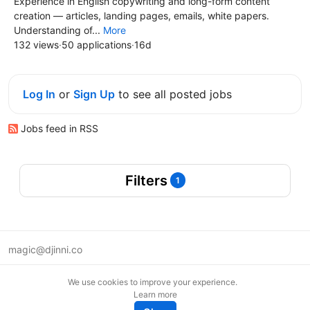
Experience in English copywriting and long-form content
creation — articles, landing pages, emails, white papers.
Understanding of...
More
132 views
·
50 applications
·
16d
Log In
or
Sign Up
to see all posted jobs
Jobs feed in RSS
Filters
1
magic@djinni.co
Terms of Use
We use cookies to improve your experience.
Suggest an idea
Learn more
Remote tech jobs in Europe