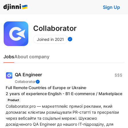
Sign Up
Collaborator
Joined in 2021
Jobs
About company
QA Engineer
$$$
Collaborator
Full Remote
·
Countries of Europe or Ukraine
·
2 years of experience
·
English - B1
·
E-commerce / Marketplace
Product
Сollaborator.pro — маркетплейс прямої реклами, який
допомагає клієнтам розміщувати PR-статті та пресрелізи
через вебсайти та соціальні мережі. Шукаємо
досвідченого QA Engineer до нашого IT-підрозділу, для