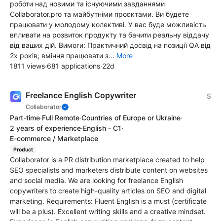
роботи над новими та існуючими завданнями
Collaborator.pro та майбутніми проєктами. Ви будете
працювати у молодому колективі. У вас буде можливість
впливати на розвиток продукту та бачити реальну віддачу
від ваших дій. Вимоги: Практичний досвід на позиції QA від
2х років; вміння працювати з...
More
1811 views
·
681 applications
·
22d
Freelance English Copywriter
$
Collaborator
Part-time
·
Full Remote
·
Countries of Europe or Ukraine
·
2 years of experience
·
English - C1
·
E-commerce / Marketplace
Product
Collaborator is a PR distribution marketplace created to help
SEO specialists and marketers distribute content on websites
and social media. We are looking for freelance English
copywriters to create high-quality articles on SEO and digital
marketing. Requirements: Fluent English is a must (certificate
will be a plus). Excellent writing skills and a creative mindset.